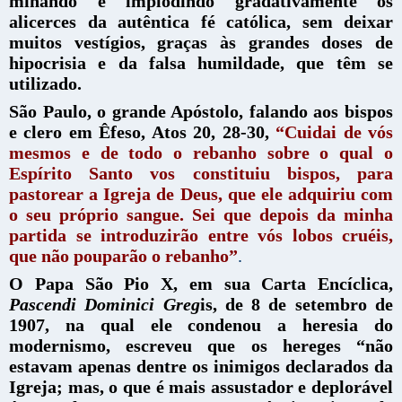
minando e implodindo gradativamente os
alicerces da autêntica fé católica, sem deixar
muitos vestígios, graças às grandes doses de
hipocrisia e da falsa humildade, que têm se
utilizado.
São Paulo, o grande Apóstolo, falando aos bispos
e clero em Êfeso, Atos 20, 28-30,
“Cuidai de vós
mesmos e de todo o rebanho sobre o qual o
Espírito Santo vos constituiu bispos, para
pastorear a Igreja de Deus, que ele adquiriu com
o seu próprio sangue. Sei que depois da minha
partida se introduzirão entre vós lobos cruéis,
que não pouparão o rebanho”
.
O Papa São Pio X, em sua Carta Encíclica,
Pascendi Dominici Greg
is, de 8 de setembro de
1907, na qual ele condenou a heresia do
modernismo, escreveu que os hereges
“não
estavam apenas dentre os inimigos declarados da
Igreja; mas, o que é mais assustador e deplorável