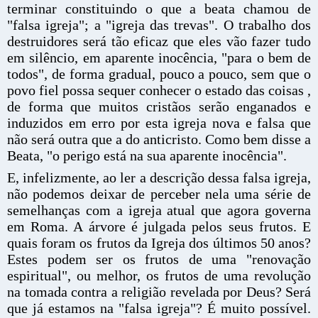
terminar constituindo o que a beata chamou de
"falsa igreja"; a "igreja das trevas". O trabalho dos
destruidores será tão eficaz que eles vão fazer tudo
em silêncio, em aparente inocência, "para o bem de
todos", de forma gradual, pouco a pouco, sem que o
povo fiel possa sequer conhecer o estado das coisas ,
de forma que muitos cristãos serão enganados e
induzidos em erro por esta igreja nova e falsa que
não será outra que a do anticristo. Como bem disse a
Beata, "o perigo está na sua aparente inocência".
E, infelizmente, ao ler a descrição dessa falsa igreja,
não podemos deixar de perceber nela uma série de
semelhanças com a igreja atual que agora governa
em Roma. A árvore é julgada pelos seus frutos. E
quais foram os frutos da Igreja dos últimos 50 anos?
Estes podem ser os frutos de uma "renovação
espiritual", ou melhor, os frutos de uma revolução
na tomada contra a religião revelada por Deus? Será
que já estamos na "falsa igreja"? É muito possível.