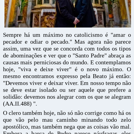
Sempre há um máximo no catolicismo é "amar o
pecador e odiar o pecado." Mas agora não parece
assim, uma vez que se concorda com todos os tipos
de abominações e ver que o "Santo Padre" abraça as
causas mais perniciosas do mundo. E contemplamos
hoje, "viva e deixe viver" é o novo máximo. O
mesmo encontramos expresso pela Beato já então:
"Devemos viver e deixar viver. Em nosso tempo não
se deve estar isolado ou ser aquele que prefere a
solidão: devemos nos alegrar com os que se alegram
(AA.II.488) ".
O clero também hoje, não só não corrige como há os
que vão pelo mau caminho minando todo zelo
apostólico, mas também nega que as coisas vão mal.
Embora a barca de Pedro parece náufragar, eles