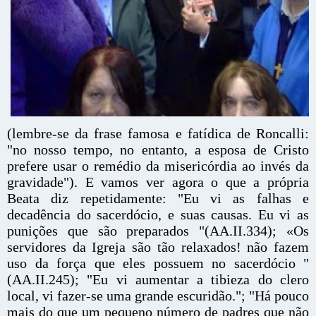
(lembre-se da frase famosa e fatídica de Roncalli:
"no nosso tempo, no entanto, a esposa de Cristo
prefere usar o remédio da misericórdia ao invés da
gravidade"). E vamos ver agora o que a própria
Beata diz repetidamente: "Eu vi as falhas e
decadência do sacerdócio, e suas causas. Eu vi as
punições que são preparados "(AA.II.334); «Os
servidores da Igreja são tão relaxados! não fazem
uso da força que eles possuem no sacerdócio "
(AA.II.245); "Eu vi aumentar a tibieza do clero
local, vi fazer-se uma grande escuridão."; "Há pouco
mais do que um pequeno número de padres que não