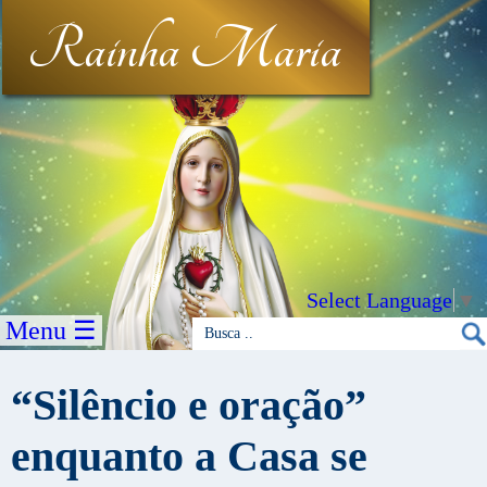
Rainha Maria
Select Language
▼
Menu ☰
“Silêncio e oração”
enquanto a Casa se