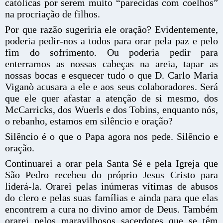
católicas por serem muito “parecidas com coelhos”
na procriação de filhos.
Por que razão sugeriria ele oração? Evidentemente,
poderia pedir-nos a todos para orar pela paz e pelo
fim do sofrimento. Ou poderia pedir para
enterramos as nossas cabeças na areia, tapar as
nossas bocas e esquecer tudo o que D. Carlo Maria
Viganò acusara a ele e aos seus colaboradores. Será
que ele quer afastar a atenção de si mesmo, dos
McCarricks, dos Wuerls e dos Tobins, enquanto nós,
o rebanho, estamos em silêncio e oração?
Silêncio é o que o Papa agora nos pede. Silêncio e
oração.
Continuarei a orar pela Santa Sé e pela Igreja que
São Pedro recebeu do próprio Jesus Cristo para
liderá-la. Orarei pelas inúmeras vítimas de abusos
do clero e pelas suas famílias e ainda para que elas
encontrem a cura no divino amor de Deus. Também
orarei pelos maravilhosos sacerdotes que se têm