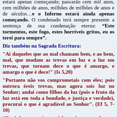
estará apenas começando; passarão cem mil anos,
cem milhões de anos, milhões de milhões de anos e
de séculos…
e o Inferno estará ainda apenas
começando.
O condenado terá sempre presente a
sentença de sua condenação eterna:
“Este
tormentos, este fogo, estes horríveis gritos, eu os
terei para sempre”.
Diz também na Sagrada Escritura:
"Ai daqueles que ao mal chamam bem, e ao bem,
mal, que mudam as trevas em luz e a luz em
trevas, que tornam doce o que é amargo, e
amargo o que é doce!" (Is 5,20)
"Portanto não vos comprometais com eles; pois
outrora éreis trevas, mas agora sois luz no
Senhor; andai como filhos da luz (pois o fruto da
luz está em toda a bondade, e justiça e verdade),
procurai o que é agradável ao Senhor". (Ef 5, 7-
10)