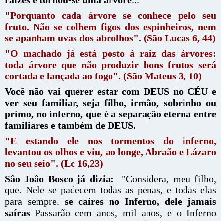
raízes e tornou-se uma árvore
...
"Porquanto cada árvore se conhece pelo seu
fruto. Não se colhem figos dos espinheiros, nem
se apanham uvas dos abrolhos". (São Lucas 6, 44)
"O machado já está posto à raiz das árvores:
toda árvore que não produzir bons frutos será
cortada e lançada ao fogo". (São Mateus 3, 10)
Você não vai querer estar com DEUS no CÉU e
ver seu familiar, seja filho, irmão, sobrinho ou
primo, no inferno, que é a separação eterna entre
familiares e também de DEUS.
"E estando ele nos tormentos do inferno,
levantou os olhos e viu, ao longe, Abraão e Lázaro
no seu seio". (Lc 16,23)
Sâo Joâo Bosco já dizia:
"Considera, meu filho,
que. Nele se padecem todas as penas, e todas elas
para sempre.
se caíres no Inferno, dele jamais
saíras
Passarão cem anos, mil anos, e o Inferno