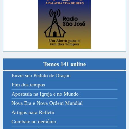
Temos 141 online
Envie seu Pedido de Oração
Fim dos tempos
Apostasia na Igreja e no Mundo
Nova Era e Nova Ordem Mundial
Artigos para Refletir
Combate ao demônio