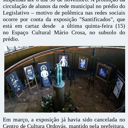
circulação de alunos da rede municipal no prédio do
Legislativo – motivo de polêmica nas redes sociais
ocorre por conta da exposição "Santificados", que
está em cartaz desde a última quinta-feira (15)
no Espaço Cultural Mário Crosa, no subsolo do
prédio.
Em março, a exposição já havia sido cancelada no
Centro de Cultura Ordovás, mantido pela prefeitura.