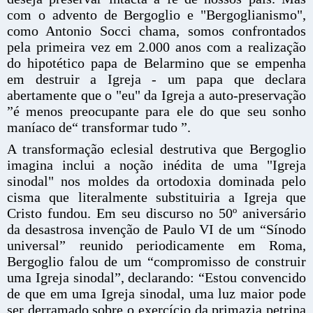
com o advento de Bergoglio e "Bergoglianismo",
como Antonio Socci chama, somos confrontados
pela primeira vez em 2.000 anos com a realização
do hipotético papa de Belarmino que se empenha
em destruir a Igreja - um papa que declara
abertamente que o "eu" da Igreja a auto-preservação
”é menos preocupante para ele do que seu sonho
maníaco de“ transformar tudo ”.
A transformação eclesial destrutiva que Bergoglio
imagina inclui a noção inédita de uma "Igreja
sinodal" nos moldes da ortodoxia dominada pelo
cisma que literalmente substituiria a Igreja que
Cristo fundou. Em seu discurso no 50º aniversário
da desastrosa invenção de Paulo VI de um “Sínodo
universal” reunido periodicamente em Roma,
Bergoglio falou de um “compromisso de construir
uma Igreja sinodal”, declarando: “Estou convencido
de que em uma Igreja sinodal, uma luz maior pode
ser derramado sobre o exercício da primazia petrina