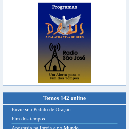
Temos 142 online
Envie seu Pedido de Oração
Fim dos tempos
Apostasia na Igreja e no Mundo