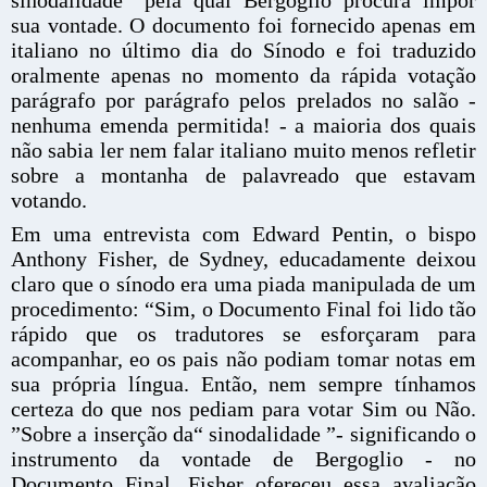
sinodalidade ”pela qual Bergoglio procura impor
sua vontade. O documento foi fornecido apenas em
italiano no último dia do Sínodo e foi traduzido
oralmente apenas no momento da rápida votação
parágrafo por parágrafo pelos prelados no salão -
nenhuma emenda permitida! - a maioria dos quais
não sabia ler nem falar italiano muito menos refletir
sobre a montanha de palavreado que estavam
votando.
Em uma entrevista com Edward Pentin, o bispo
Anthony Fisher, de Sydney, educadamente deixou
claro que o sínodo era uma piada manipulada de um
procedimento: “Sim, o Documento Final foi lido tão
rápido que os tradutores se esforçaram para
acompanhar, eo os pais não podiam tomar notas em
sua própria língua. Então, nem sempre tínhamos
certeza do que nos pediam para votar Sim ou Não.
”Sobre a inserção da“ sinodalidade ”- significando o
instrumento da vontade de Bergoglio - no
Documento Final, Fisher ofereceu essa avaliação