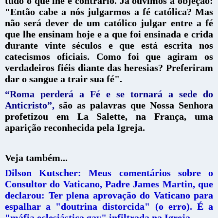
tudo o que lhe é contrário.
Já ouvimos a objeção:
"Então cabe a nós julgarmos a fé católica? Mas
não será dever de um católico julgar entre a fé
que lhe ensinam hoje e a que foi ensinada e crida
durante vinte séculos e que está escrita nos
catecismos oficiais. Como foi que agiram os
verdadeiros fiéis diante das heresias? Preferiram
dar o sangue a trair sua fé".
“Roma perderá a Fé e se tornará a sede do
Anticristo”,
são as palavras que Nossa Senhora
profetizou em La Salette, na França, uma
aparição reconhecida pela Igreja.
Veja também...
Dilson Kutscher: Meus comentários sobre o
Consultor do Vaticano, Padre James Martin, que
declarou: Ter plena aprovação do Vaticano para
espalhar a "doutrina distorcida" (o erro). É a
"máfia eclesiástica gay" infiltrada na Igreja