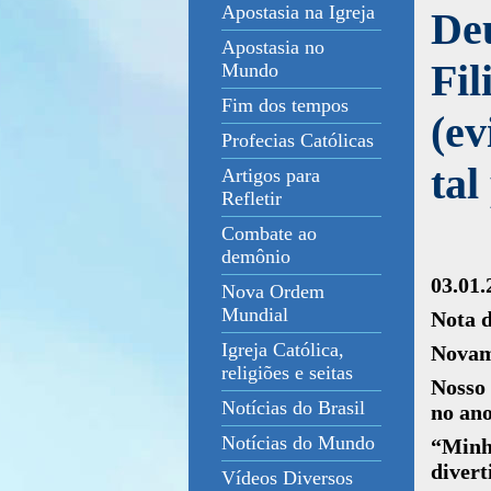
Apostasia na Igreja
Deu
Apostasia no
Fil
Mundo
Fim dos tempos
(ev
Profecias Católicas
tal
Artigos para
Refletir
Combate ao
demônio
03.01.
Nova Ordem
Mundial
Nota 
Igreja Católica,
Novam
religiões e seitas
Nosso 
Notícias do Brasil
no ano
Notícias do Mundo
“Min
divert
Vídeos Diversos