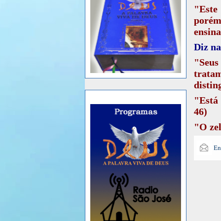
"Este
porém,
ensina
Diz na
"Seus 
tratam
distin
"Está 
46)
"O zel
Todas 
En
igual
Disse
simpl
"Os bi
têm lu
e erro