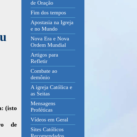
de Oração
Fim dos tempos
Apostasia na Igreja
e no Mundo
iu
Nova Era e Nova
Ordem Mundial
Artigos para
Refletir
Combate ao
demônio
A igreja Católica e
as Seitas
Mensagens
: (isto
Proféticas
Vídeos em Geral
ro de
Sites Católicos
Recomendados