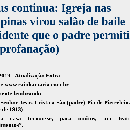
s continua: Igreja nas
ipinas virou salão de baile
idente que o padre permit
 profanação)
2019 - Atualização Extra
de www.rainhamaria.com.br
ente lembrando...
Senhor Jesus Cristo a São (padre) Pio de Pietrelcina
 de 1913)
ha casa tornou-se, para muitos, um teat
imentos”.