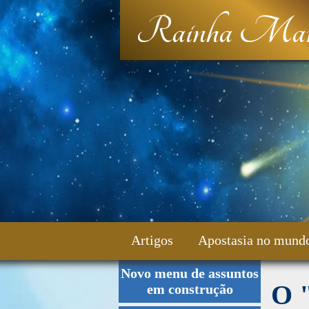
Rainha Mar
Artigos
Apostasia no mund
Novo menu de assuntos
Fale Conosco
O 
em construção