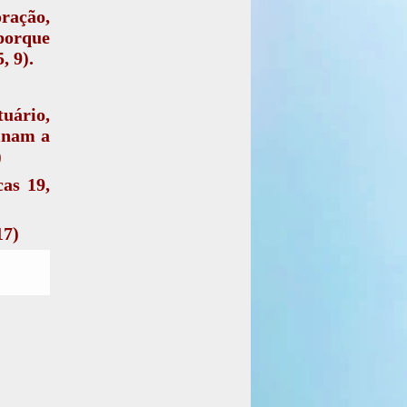
ração,
 porque
, 9).
tuário,
sinam a
)
cas 19,
17)
 Bispos
al, ou
Bispo)
:
ovo não
onfusão