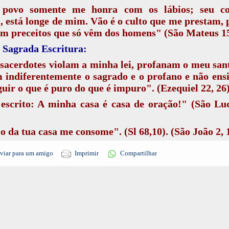
 povo somente me honra com os lábios; seu co
 está longe de mim. Vão é o culto que me prestam,
m preceitos que só vêm dos homens" (São Mateus 15
 Sagrada Escritura:
sacerdotes violam a minha lei, profanam o meu san
 indiferentemente o sagrado e o profano e não en
guir o que é puro do que é impuro". (Ezequiel 22, 26
escrito: A minha casa é casa de oração!" (São Lu
o da tua casa me consome". (Sl 68,10). (São João 2, 
essas profanações na Igreja acontecem, porque os
viar para um amigo
Imprimir
Compartilhar
mente permitem.
 São Gregório Magno: (obra -- A Regra Pastor
esmente Pastoral -- tratando dos deveres de um 
spos são os olhos do povo. Se os que governam o p
z, os que lhes estão submetidos só podem cair em c
".