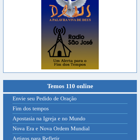
Temos 110 online
Envie seu Pedido de Oração
Fim dos tempos
Apostasia na Igreja e no Mundo
Nova Era e Nova Ordem Mundial
Artigos para Refletir