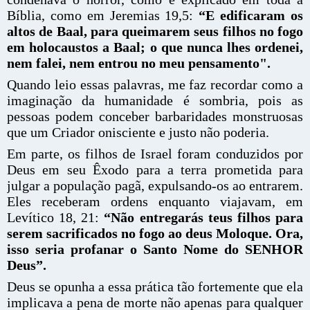
Bíblia, como em Jeremias 19,5:
“E edificaram os
altos de Baal, para queimarem seus filhos no fogo
em holocaustos a Baal; o que nunca lhes ordenei,
nem falei, nem entrou no meu pensamento".
Quando leio essas palavras, me faz recordar como a
imaginação da humanidade é sombria, pois as
pessoas podem conceber barbaridades monstruosas
que um Criador onisciente e justo não poderia.
Em parte, os filhos de Israel foram conduzidos por
Deus em seu Êxodo para a terra prometida para
julgar a população pagã, expulsando-os ao entrarem.
Eles receberam ordens enquanto viajavam, em
Levítico 18, 21:
“Não entregarás teus filhos para
serem sacrificados no fogo ao deus Moloque. Ora,
isso seria profanar o Santo Nome do SENHOR
Deus”.
Deus se opunha a essa prática tão fortemente que ela
implicava a pena de morte não apenas para qualquer