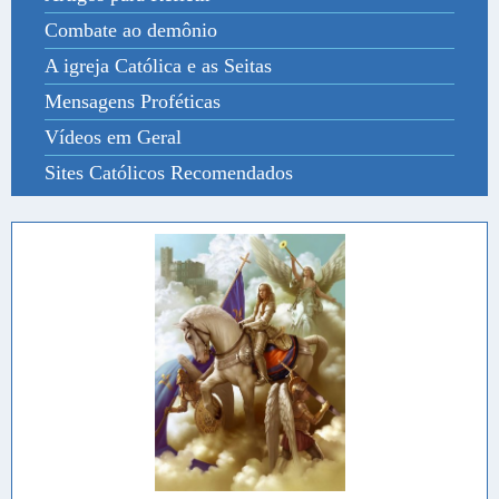
Combate ao demônio
A igreja Católica e as Seitas
Mensagens Proféticas
Vídeos em Geral
Sites Católicos Recomendados