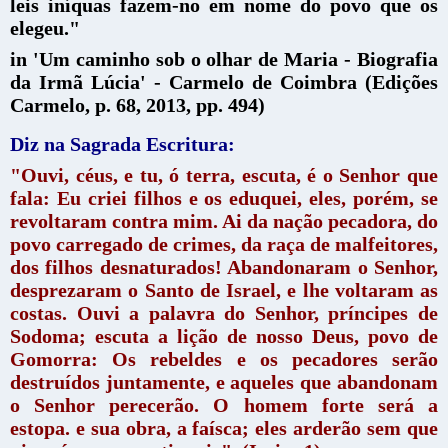
leis iníquas fazem-no em nome do povo que os
elegeu."
in 'Um caminho sob o olhar de Maria - Biografia
da Irmã Lúcia' - Carmelo de Coimbra (Edições
Carmelo, p. 68, 2013, pp. 494)
Diz na Sagrada Escritura:
"Ouvi, céus, e tu, ó terra, escuta, é o Senhor que
fala: Eu criei filhos e os eduquei, eles, porém, se
revoltaram contra mim.
Ai da nação pecadora, do
povo carregado de crimes, da raça de malfeitores,
dos filhos desnaturados! Abandonaram o Senhor,
desprezaram o Santo de Israel, e lhe voltaram as
costas.
Ouvi a palavra do Senhor, príncipes de
Sodoma; escuta a lição de nosso Deus, povo de
Gomorra:
Os rebeldes e os pecadores serão
destruídos juntamente, e aqueles que abandonam
o Senhor perecerão.
O homem forte será a
estopa. e sua obra, a faísca; eles arderão sem que