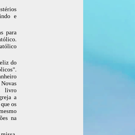
stérios
indo e
as para
tólico.
atólico
eliz do
icos".
anheiro
s Novas
 livro
greja a
 que os
 mesmo
ções na
 missa,