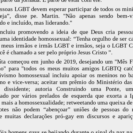
ssoas LGBT devem esperar participar de todos os mini
reja”, disse pe. Martin. "Não apenas sendo bem-v
do e incluído, mas liderando."
ncluiu promovendo a ideia de que Deus cria pesso
uma identidade homossexual: “Tenha orgulho de ser ca
 meus irmãos e irmãs LGBT e irmãos, seja o LGBT C
cê é chamado a ser pelo próprio Jesus Cristo ”.
íta começou em junho de 2019, desejando um "Mês F
ho" para "todos os meus muitos amigos LGBTQ catól
ivismo homossexual incluiu apoiar os meninos no b
no e vice-versa; aceitar um prêmio do Ministério da
s dissidente; autoria Construindo uma Ponte, um
ado por vários prelados de esquerda que exorta a I
r mais a homossexualidade; retweetando uma queixa de
dotes não podem “abençoar” uniões de pessoas do
e muitas declarações pró-gay em discursos e apari
óia homens gays se beijando durante o sinal da paz na