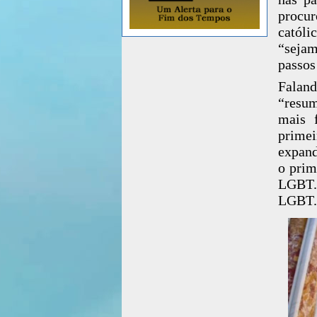
procur
catól
“seja
passos
Faland
“resum
mais 
prime
expand
o prim
LGBT. 
LGBT.