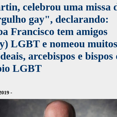
tin, celebrou uma missa 
gulho gay", declarando:
pa Francisco tem amigos
ay) LGBT e nomeou muito
deais, arcebispos e bispos
oio LGBT
2019 -