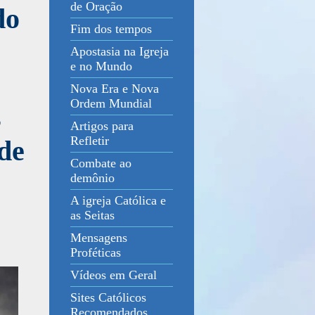
de Oração
do
Fim dos tempos
Apostasia na Igreja
e no Mundo
Nova Era e Nova
Ordem Mundial
s
Artigos para
Refletir
 de
Combate ao
demônio
A igreja Católica e
as Seitas
Mensagens
Proféticas
Vídeos em Geral
Sites Católicos
Recomendados