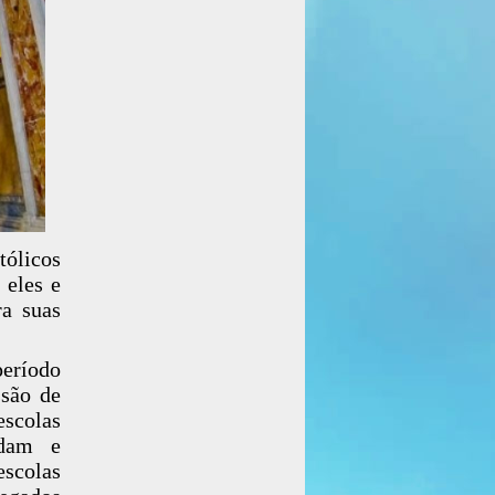
tólicos
 eles e
ra suas
período
ssão de
scolas
ndam e
escolas