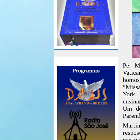
Pe. M
Vatic
homoss
“Missa
York,
ensina
Um do
Parent
Marti
respos
nas pa