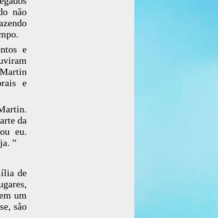
regados
do não
fazendo
empo.
entos e
ouviram
Martin
rais e
Martin.
arte da
 ou eu.
ja. ”
ília de
ugares,
 tem um
se, são