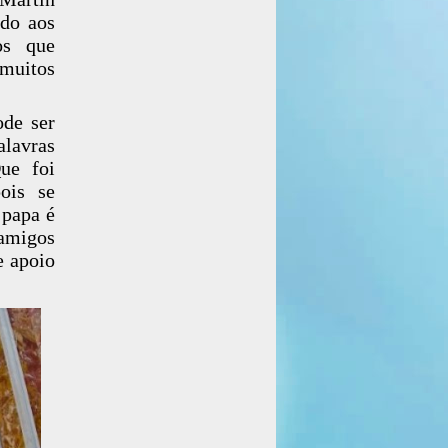
ndo aos
os que
muitos
ode ser
alavras
ue foi
ois se
 papa é
 amigos
e apoio