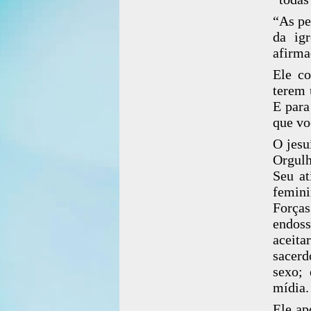
“As pe
da ig
afirma
Ele co
terem 
E para
que vo
O jesu
Orgul
Seu at
femini
Força
endoss
aceita
sacer
sexo; 
mídia.
Ele ap