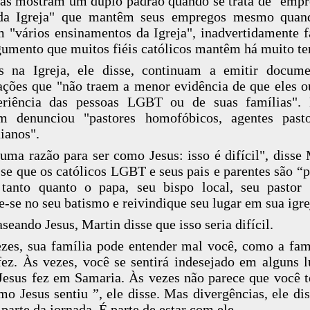
cas mostram um duplo padrão quando se trata de "emp
 da Igreja" que mantêm seus empregos mesmo quan
 "vários ensinamentos da Igreja", inadvertidamente 
umento que muitos fiéis católicos mantêm há muito t
s na Igreja, ele disse, continuam a emitir docum
ações que "não traem a menor evidência de que eles 
eriência das pessoas LGBT ou de suas famílias". 
m denunciou "pastores homofóbicos, agentes pasto
ianos".
uma razão para ser como Jesus: isso é difícil", disse 
sse que os católicos LGBT e seus pais e parentes são “p
 tanto quanto o papa, seu bispo local, seu pastor
e-se no seu batismo e reivindique seu lugar em sua igre
aseando Jesus, Martin disse que isso seria difícil.
zes, sua família pode entender mal você, como a fam
fez. Às vezes, você se sentirá indesejado em alguns l
esus fez em Samaria. Às vezes não parece que você
omo Jesus sentiu ”, ele disse. Mas divergências, ele dis
 parte da jornada. É parte de estar com ele.