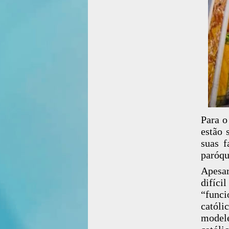
Para o
estão 
suas f
paróqu
Apesar
difíci
“func
catól
modele