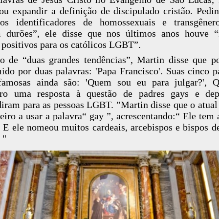
ou expandir a definição de discipulado cristão. Pedi
icos identificadores de homossexuais e transgêner
m durões”, ele disse que nos últimos anos houve “
 positivos para os católicos LGBT”.
o de “duas grandes tendências”, Martin disse que p
ido por duas palavras: 'Papa Francisco'. Suas cinco p
famosas ainda são: 'Quem sou eu para julgar?', Q
iro uma resposta à questão de padres gays e dep
iram para as pessoas LGBT. ”Martin disse que o atual
eiro a usar a palavra“ gay ”, acrescentando:“ Ele tem
E ele nomeou muitos cardeais, arcebispos e bispos d
 "