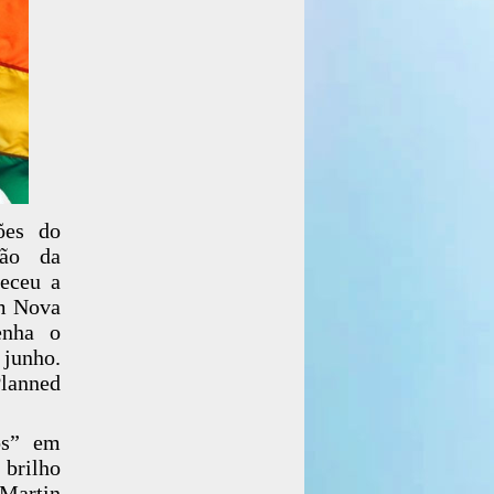
ões do
ção da
receu a
em Nova
enha o
 junho.
lanned
os” em
 brilho
 Martin