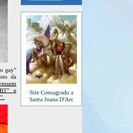
ho gay”
tes da
ivessem
GBT” e
Site Consagrado a
”.
Santa Joana D'Arc