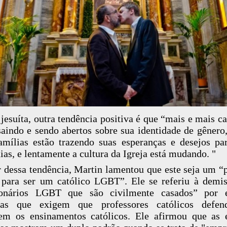
 jesuíta, outra tendência positiva é que “mais e mais ca
saindo e sendo abertos sobre sua identidade de gênero,
amílias estão trazendo suas esperanças e desejos pa
ias, e lentamente a cultura da Igreja está mudando. "
 dessa tendência, Martin lamentou que este seja um “
l para ser um católico LGBT”. Ele se referiu à demi
ionários LGBT que são civilmente casados” por e
icas que exigem que professores católicos defe
m os ensinamentos católicos. Ele afirmou que as 