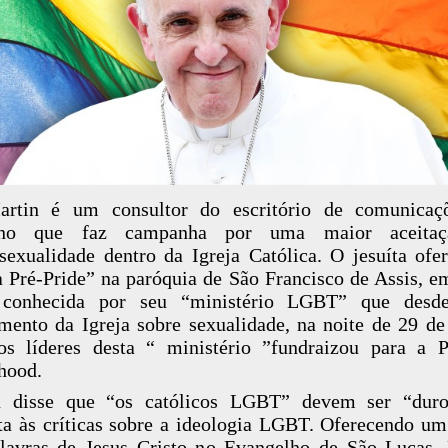
artin é um consultor do escritório de comunicaç
ano que faz campanha por uma maior aceita
exualidade dentro da Igreja Católica. O jesuíta ofe
 Pré-Pride” na paróquia de São Francisco de Assis, 
 conhecida por seu “ministério LGBT” que desd
mento da Igreja sobre sexualidade, na noite de 29 de
s líderes desta “ ministério ”fundraizou para a P
hood.
n disse que “os católicos LGBT” devem ser “dur
ta às críticas sobre a ideologia LGBT. Oferecendo um
lavras de Jesus Cristo no Evangelho de São Lucas,