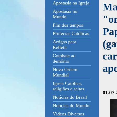
Apostasia na Igreja
Mar
Apostasia no
"or
Mundo
Fim dos tempos
Pa
Profecias Católicas
(g
Artigos para
Refletir
car
Combate ao
demônio
ap
Nova Ordem
Mundial
Igreja Católica,
religiões e seitas
01.07.
Notícias do Brasil
Notícias do Mundo
Vídeos Diversos