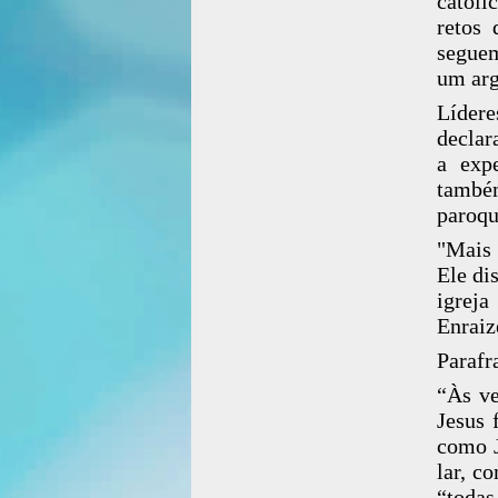
católi
retos
seguem
um arg
Lídere
declar
a exp
també
paroqu
"Mais 
Ele di
igreja
Enraiz
Parafr
“Às ve
Jesus 
como J
lar, c
“todas