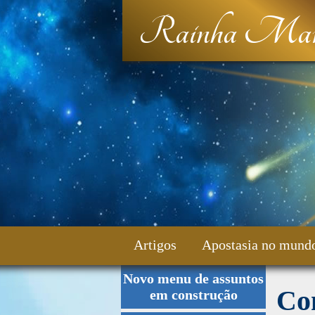
Rainha Mar
Artigos
Apostasia no mund
Novo menu de assuntos
Fale Conosco
Con
em construção