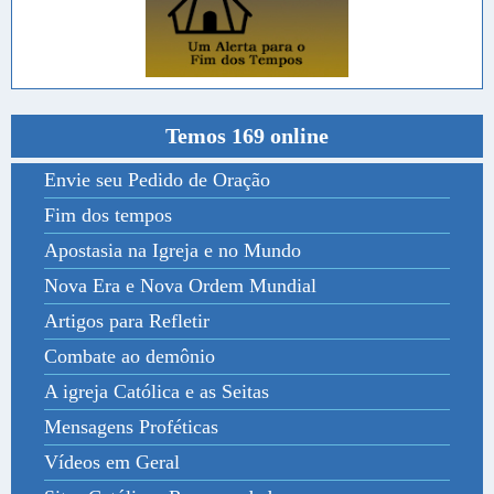
Temos 169 online
Envie seu Pedido de Oração
Fim dos tempos
Apostasia na Igreja e no Mundo
Nova Era e Nova Ordem Mundial
Artigos para Refletir
Combate ao demônio
A igreja Católica e as Seitas
Mensagens Proféticas
Vídeos em Geral