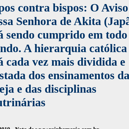
pos contra bispos: O Aviso
sa Senhora de Akita (Jap
á sendo cumprido em todo
do. A hierarquia católica
á cada vez mais dividida e
stada dos ensinamentos d
eja e das disciplinas
trinárias
.2019 - Nota de www.rainhamaria.com.br