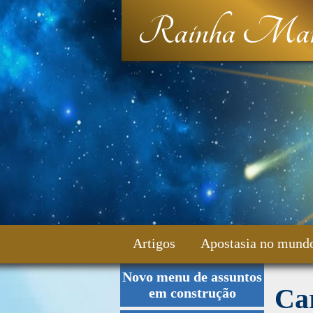
Rainha Mar
Artigos
Apostasia no mund
Novo menu de assuntos
Fale Conosco
Car
em construção