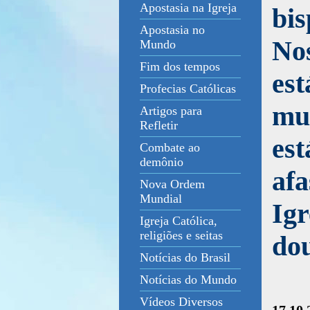
Apostasia na Igreja
bis
Apostasia no
Nos
Mundo
Fim dos tempos
est
Profecias Católicas
mun
Artigos para
Refletir
est
Combate ao
demônio
afa
Nova Ordem
Mundial
Igr
Igreja Católica,
religiões e seitas
dou
Notícias do Brasil
Notícias do Mundo
Vídeos Diversos
17.10