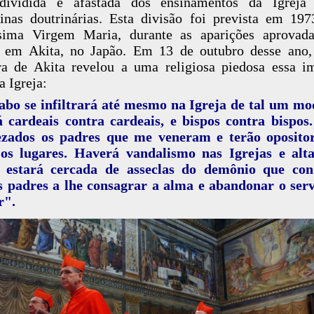
dividida e afastada dos ensinamentos da Igreja
linas doutrinárias. Esta divisão foi prevista em 197
ssima Virgem Maria, durante as aparições aprovada
, em Akita, no Japão. Em 13 de outubro desse ano
a de Akita revelou a uma religiosa piedosa essa i
a Igreja:
bo se infiltrará até mesmo na Igreja de tal um m
 cardeais contra cardeais, e bispos contra bispos
ezados os padres que me veneram e terão oposito
 os lugares. Haverá vandalismo nas Igrejas e alta
a estará cercada de asseclas do demônio que con
 padres a lhe consagrar a alma e abandonar o ser
r".