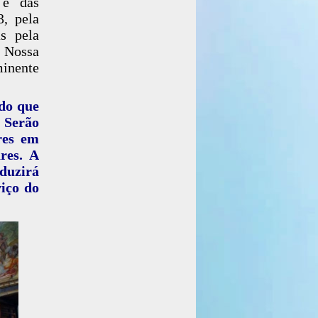
 e das
3, pela
s pela
, Nossa
minente
odo que
. Serão
res em
res. A
duzirá
viço do