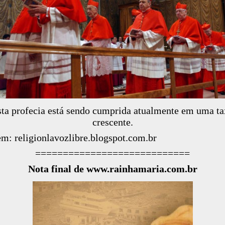
sta profecia está sendo cumprida atualmente em uma ta
crescente.
em: religionlavozlibre.blogspot.com.br
============================
Nota final de www.rainhamaria.com.br