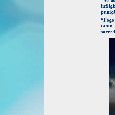
infli
puniçã
“Fogo
tanto
sacerd