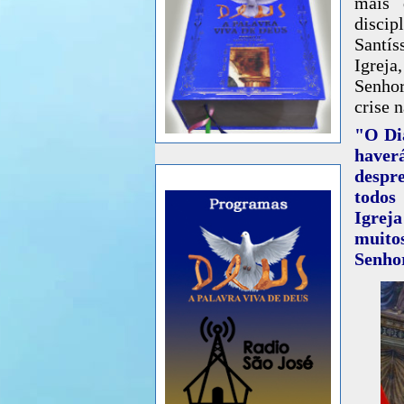
mais 
discip
Santí
Igreja
Senhor
crise n
"O Dia
haverá
despr
todos
Igrej
muitos
Senho