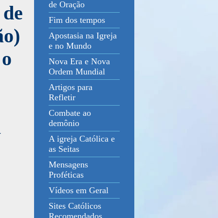
de Oração
 de
Fim dos tempos
ão)
Apostasia na Igreja
e no Mundo
 o
Nova Era e Nova
Ordem Mundial
Artigos para
Refletir
Combate ao
a
demônio
A igreja Católica e
as Seitas
Mensagens
Proféticas
Vídeos em Geral
Sites Católicos
Recomendados