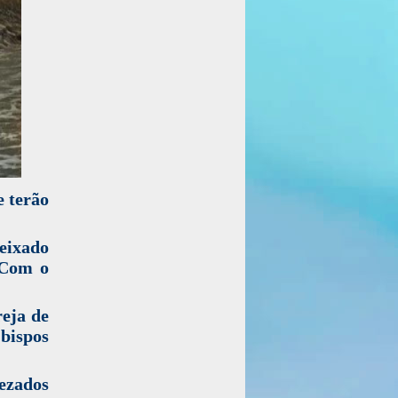
e terão
deixado
 Com o
reja de
bispos
ezados