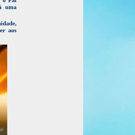
rá uma
idade,
er aos