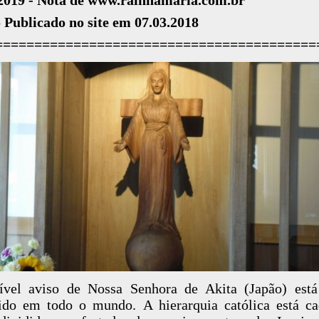
 Publicado no site em 07.03.2018
=========================================
ível aviso de Nossa Senhora de Akita (Japão) est
do em todo o mundo. A hierarquia católica está c