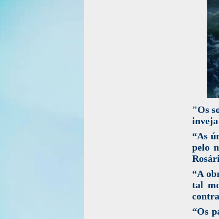
"Os so
inveja
“As ún
pelo 
Rosári
“A obr
tal m
contra
“Os p