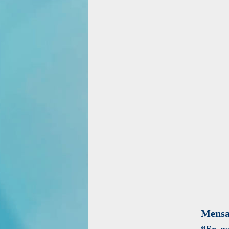
Mensa
“Se o