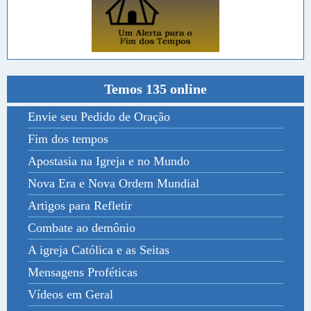
Temos 135 online
Envie seu Pedido de Oração
Fim dos tempos
Apostasia na Igreja e no Mundo
Nova Era e Nova Ordem Mundial
Artigos para Refletir
Combate ao demônio
A igreja Católica e as Seitas
Mensagens Proféticas
Vídeos em Geral