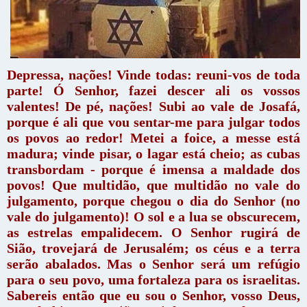
Depressa, nações! Vinde todas: reuni-vos de toda
parte! Ó Senhor, fazei descer ali os vossos
valentes! De pé, nações! Subi ao vale de Josafá,
porque é ali que vou sentar-me para julgar todos
os povos ao redor! Metei a foice, a messe está
madura; vinde pisar, o lagar está cheio; as cubas
transbordam - porque é imensa a maldade dos
povos! Que multidão, que multidão no vale do
julgamento, porque chegou o dia do Senhor (no
vale do julgamento)! O sol e a lua se obscurecem,
as estrelas empalidecem. O Senhor rugirá de
Sião, trovejará de Jerusalém; os céus e a terra
serão abalados. Mas o Senhor será um refúgio
para o seu povo, uma fortaleza para os israelitas.
Sabereis então que eu sou o Senhor, vosso Deus,