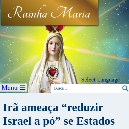
Rainha Maria
Select Language
▼
Menu ☰
Irã ameaça “reduzir
Israel a pó” se Estados