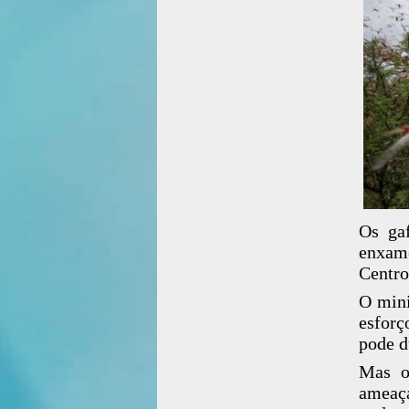
Os gaf
enxam
Centro
O mini
esforç
pode d
Mas o
ameaça