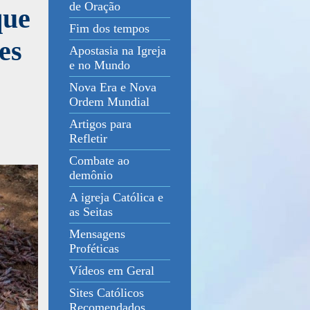
de Oração
que
Fim dos tempos
es
Apostasia na Igreja
e no Mundo
Nova Era e Nova
Ordem Mundial
Artigos para
Refletir
Combate ao
demônio
A igreja Católica e
as Seitas
Mensagens
Proféticas
Vídeos em Geral
Sites Católicos
Recomendados