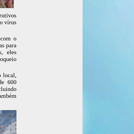
rutivos
o vírus
a com o
as para
s, eles
loqueio
 local,
de 600
cluindo
 também