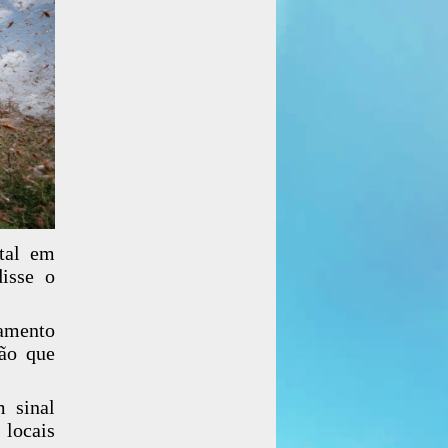
ntal em
isse o
damento
ção que
 sinal
 locais