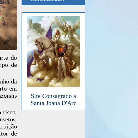
arte do
ipo de
anho da
erto em
azonais
Site Consagrado a
Santa Joana D'Arc
 risco.
nsetos.
ruição
ltor de