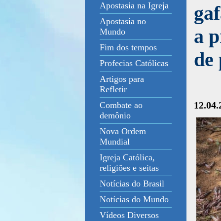
Apostasia na Igreja
gaf
Apostasia no
a 
Mundo
Fim dos tempos
de 
Profecias Católicas
Artigos para
Refletir
12.04.
Combate ao
demônio
Nova Ordem
Mundial
Igreja Católica,
religiões e seitas
Notícias do Brasil
Notícias do Mundo
Vídeos Diversos