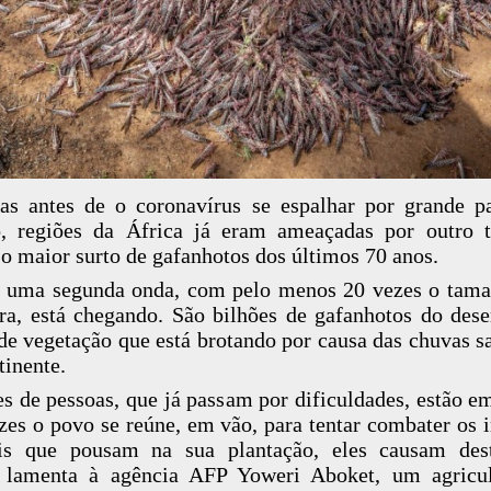
s antes de o coronavírus se espalhar por grande p
, regiões da África já eram ameaçadas por outro t
 o maior surto de gafanhotos dos últimos 70 anos.
 uma segunda onda, com pelo menos 20 vezes o tam
ra, está chegando. São bilhões de gafanhotos do des
de vegetação que está brotando por causa das chuvas s
tinente.
s de pessoas, que já passam por dificuldades, estão em
zes o povo se reúne, em vão, para tentar combater os i
is que pousam na sua plantação, eles causam dest
, lamenta à agência AFP Yoweri Aboket, um agricu