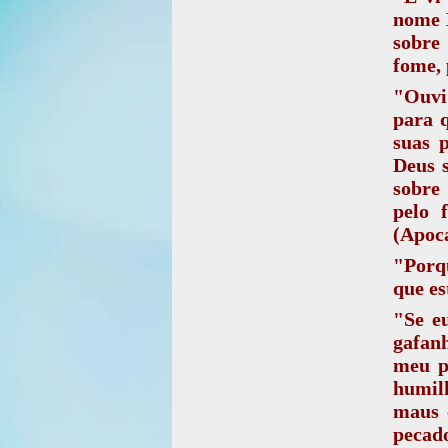
nome M
sobre
fome, 
"
Ouvi
para q
suas p
Deus s
sobre
pelo 
(Apoca
"Porqu
que es
"Se e
gafanh
meu p
humilh
maus c
pecado