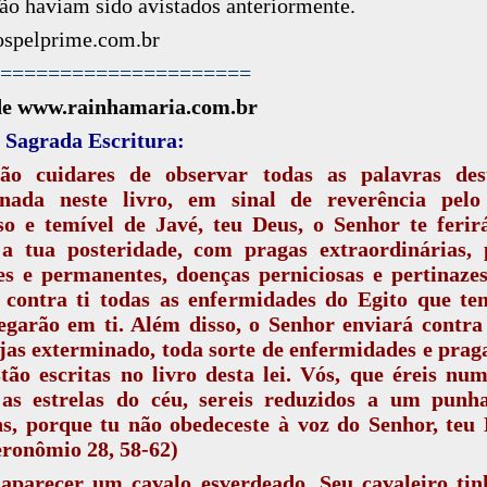
ão haviam sido avistados anteriormente.
ospelprime.com.br
=====================
de www.rainhamaria.com.br
 Sagrada Escritura:
ão cuidares de observar todas as palavras dest
gnada neste livro, em sinal de reverência pel
so e temível de Javé, teu Deus, o Senhor te feri
a tua posteridade, com pragas extraordinárias, 
s e permanentes, doenças perniciosas e pertinaze
 contra ti todas as enfermidades do Egito que te
egarão em ti. Além disso, o Senhor enviará contra 
jas exterminado, toda sorte de enfermidades e prag
tão escritas no livro desta lei. Vós, que éreis nu
as estrelas do céu, sereis reduzidos a um punh
s, porque tu não obedeceste à voz do Senhor, teu 
ronômio 28, 58-62)
 aparecer um cavalo esverdeado. Seu cavaleiro tin