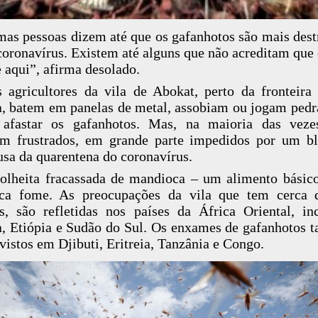
as pessoas dizem até que os gafanhotos são mais dest
coronavírus. Existem até alguns que não acreditam que 
 aqui”, afirma desolado.
 agricultores da vila de Abokat, perto da fronteir
, batem em panelas de metal, assobiam ou jogam pedr
 afastar os gafanhotos. Mas, na maioria das veze
em frustrados, em grande parte impedidos por um b
usa da quarentena do coronavírus.
lheita fracassada de mandioca – um alimento básico
fica fome. As preocupações da vila que tem cerca 
s, são refletidas nos países da África Oriental, in
, Etiópia e Sudão do Sul. Os enxames de gafanhotos
vistos em Djibuti, Eritreia, Tanzânia e Congo.