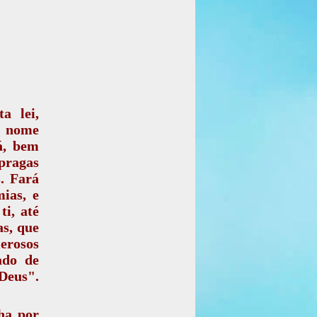
a lei,
o nome
rá, bem
pragas
s. Fará
mias, e
ti, até
as, que
merosos
ado de
Deus".
ha por