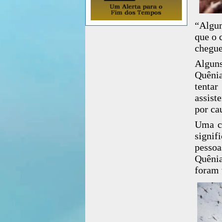
“Algum
que o 
chegue
Alguns
Quênia
tentar
assist
por ca
Uma co
signi
pessoa
Quênia
foram 