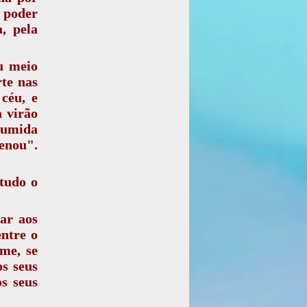
o poder
, pela
u meio
rte nas
céu, e
a virão
sumida
enou".
 tudo o
ar aos
entre o
me, se
os seus
os seus