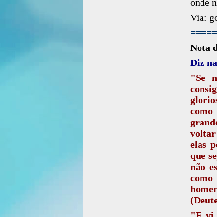
onde n
Via: g
=====
Nota 
Diz na
"Se n
consi
glorio
como 
grande
voltar
elas p
que se
não es
como 
homen
(Deute
"E vi