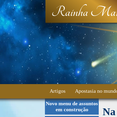
Rainha Mar
Artigos
Apostasia no mund
Novo menu de assuntos
Fale Conosco
Na 
em construção