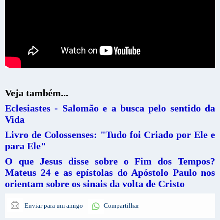
Veja também...
Eclesiastes - Salomão e a busca pelo sentido da
Vida
Livro de Colossenses: "Tudo foi Criado por Ele e
para Ele"
O que Jesus disse sobre o Fim dos Tempos?
Mateus 24 e as epístolas do Apóstolo Paulo nos
orientam sobre os sinais da volta de Cristo
Enviar para um amigo
Compartilhar