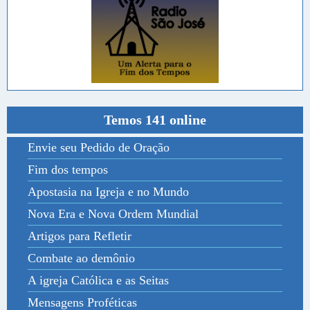
Temos 141 online
Envie seu Pedido de Oração
Fim dos tempos
Apostasia na Igreja e no Mundo
Nova Era e Nova Ordem Mundial
Artigos para Refletir
Combate ao demônio
A igreja Católica e as Seitas
Mensagens Proféticas