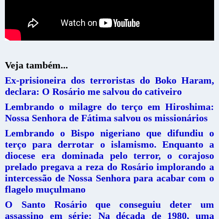
Veja também...
Ex-prisioneira dos terroristas do Boko Haram,
declara: O Rosário me salvou do cativeiro
Lembrando o milagre do terço em Hiroshima:
Nossa Senhora de Fátima salvou os missionários
Lembrando o Bispo nigeriano que difundiu o
terço para derrotar o islamismo. Enquanto a
diocese era dominada pelo terror, o corajoso
prelado pregava a reza do Rosário implorando a
intercessão de Nossa Senhora para acabar com o
flagelo muçulmano
O Santo Rosário que conseguiu deter um
assassino em série: Na década de 1980, uma