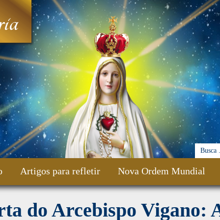
ia
o
Artigos para refletir
Nova Ordem Mundial
ta do Arcebispo Vigano: 