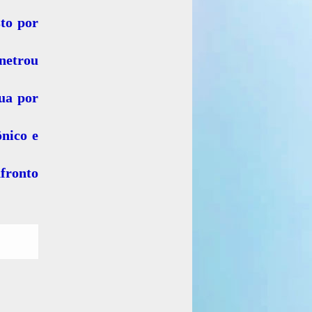
sto por
enetrou
ua por
ônico e
fronto