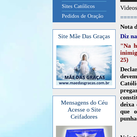
Sites Católicos
Videos
Pedidos de Oração
=====
Nota 
Diz na
Site Mãe Das Graças
"Na h
inimig
25)
Decla
devemo
Catól
pregar
consti
Mensagens do Céu
deixa
Acesse o Site
que o
Ceifadores
punhad