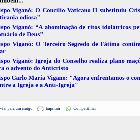
também...
spo Viganò: O Concílio Vaticano II substituiu Cri
tirania odiosa"
spo Viganò: “A abominação de ritos idolátricos p
ntuário de Deus”
ispo Viganò: O Terceiro Segredo de Fátima contin
ar
spo Viganò: Igreja do Conselho realiza plano maç
a o advento do Anticristo
ispo Carlo Maria Vigano: "Agora enfrentamos o con
entre a Igreja e a Anti-Igreja"
viar para um amigo
Imprimir
Compartilhar