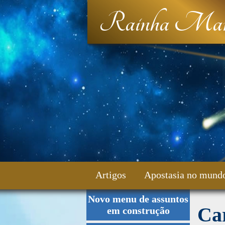
Rainha Mar
Artigos
Apostasia no mund
Novo menu de assuntos
Fale Conosco
Car
em construção