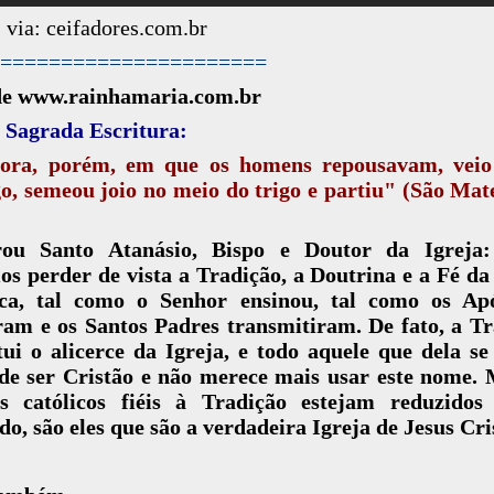
 via: ceifadores.com.br
======================
de www.rainhamaria.com.br
 Sagrada Escritura:
ora, porém, em que os homens repousavam, veio
o, semeou joio no meio do trigo e partiu" (São Mat
rou Santo Atanásio, Bispo e Doutor da Igreja
s perder de vista a Tradição, a Doutrina e a Fé da
ica, tal como o Senhor ensinou, tal como os Apó
am e os Santos Padres transmitiram. De fato, a T
tui o alicerce da Igreja, e todo aquele que dela se
 de ser Cristão e não merece mais usar este nome.
s católicos fiéis à Tradição estejam reduzido
o, são eles que são a verdadeira Igreja de Jesus Cri