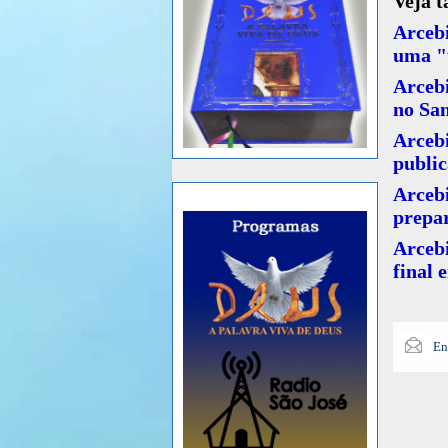
Veja 
Arcebi
uma "
Arcebi
no Sa
Arceb
public
Arcebi
prepar
Arceb
final 
En