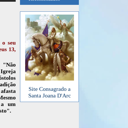
 o seu
eus 13,
: "Não
 Igreja
stolos
radição
Site Consagrado a
 afasta
Santa Joana D'Arc
 Mesmo
s a um
sto".