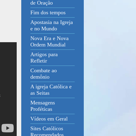
de Oração
Fim dos tempos
Apostasia na Igreja
e no Mundo
Nova Era e Nova
Ordem Mundial
Artigos para
Refletir
Combate ao
demônio
A igreja Católica e
as Seitas
Mensagens
Proféticas
Vídeos em Geral
Sites Católicos
Recomendados