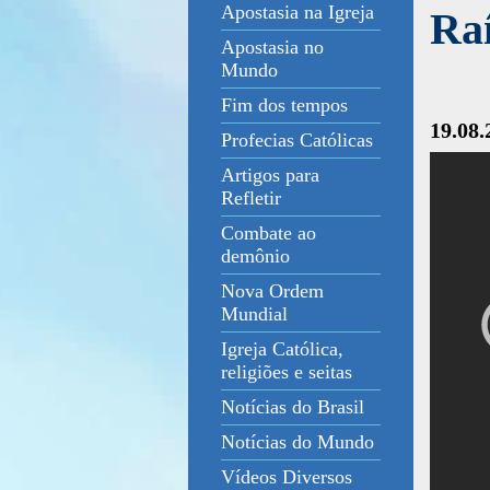
Apostasia na Igreja
Raí
Apostasia no
Mundo
Fim dos tempos
19.08.
Profecias Católicas
Artigos para
Refletir
Combate ao
demônio
Nova Ordem
Mundial
Igreja Católica,
religiões e seitas
Notícias do Brasil
Notícias do Mundo
Vídeos Diversos