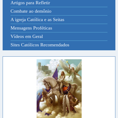
Artigos para Refletir
Combate ao demônio
A igreja Católica e as Seitas
Mensagens Proféticas
Vídeos em Geral
Sites Católicos Recomendados