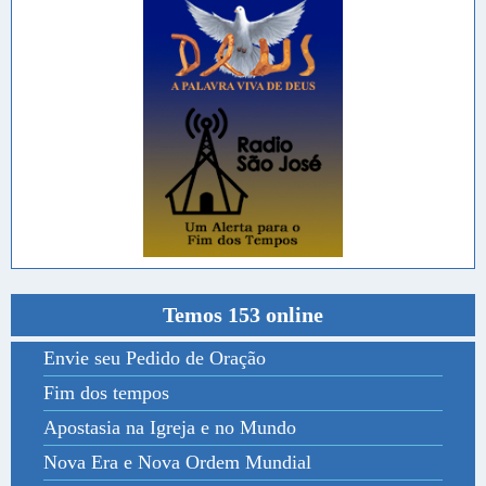
Temos 153 online
Envie seu Pedido de Oração
Fim dos tempos
Apostasia na Igreja e no Mundo
Nova Era e Nova Ordem Mundial