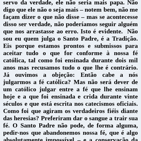
servo da verdade, ele não seria mais papa. Não
digo que ele não o seja mais – notem bem, não me
façam dizer o que não disse – mas se acontecesse
disso ser verdade, não poderíamos seguir alguém
que nos arrastasse ao erro. Isto é evidente.
Não
sou eu quem julga o Santo Padre, é a Tradição.
Eis porque estamos prontos e submissos para
aceitar tudo o que for conforme à nossa fé
católica, tal como foi ensinada durante dois mil
anos mas recusamos tudo o que lhe é contrário.
Já ouvimos a objeção: Então cabe a nós
julgarmos a fé católica? Mas não será dever de
um católico julgar entre a fé que lhe ensinam
hoje e a que foi ensinada e crida durante vinte
séculos e que está escrita nos catecismos oficiais.
Como foi que agiram os verdadeiros fiéis diante
das heresias? Preferiram dar o sangue a trair sua
fé. O Santo Padre não pode, de forma alguma,
pedir-nos que abandonemos nossa fé, que é algo
absolutamente impossível – e a conservação da