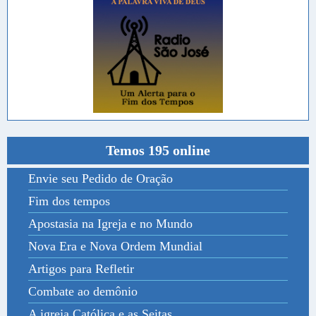
Temos 195 online
Envie seu Pedido de Oração
Fim dos tempos
Apostasia na Igreja e no Mundo
Nova Era e Nova Ordem Mundial
Artigos para Refletir
Combate ao demônio
A igreja Católica e as Seitas