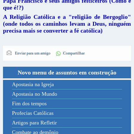
Papa Francisco e seus amigos feiticeiros (Como é
que é!?)
A Religião Católica e a "religião de Bergoglio"
(onde todos os caminhos levam a Deus, ninguém
precisa mais se converter a fé católica)
Enviar para um amigo
Compartilhar
Novo menu de assuntos em construção
Apostasia na Igreja
Apostasia no Mundo
Fim dos tempos
Profecias Católicas
Artigos para Refletir
Combate ao demônio