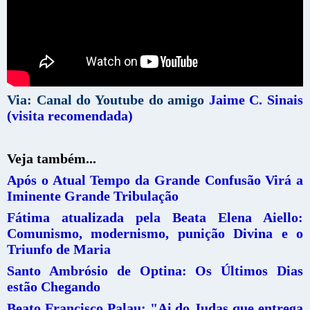
Via: Canal do Youtube do amigo
Jaime C. Sinais
(visita recomendada)
Veja também...
Após o Atual Tempo da Grande Confusão Virá a
Iminente Grande Tribulação
Fátima atualizada pela Beata Elena Aiello:
Comunismo, modernismo, punição Divina e o
Triunfo de Maria
Santo Ambrósio de Optina: Os Últimos Dias
estão Chegando
Beato Francisco Palau: "Ai do Judas que entrega