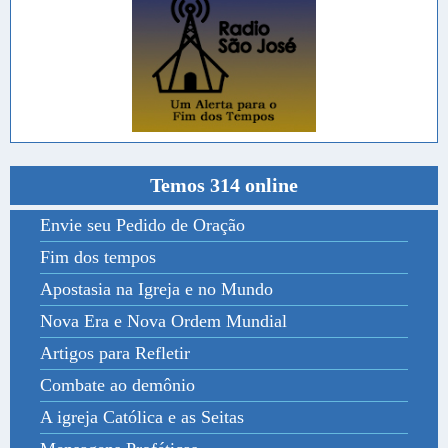
Temos 314 online
Envie seu Pedido de Oração
Fim dos tempos
Apostasia na Igreja e no Mundo
Nova Era e Nova Ordem Mundial
Artigos para Refletir
Combate ao demônio
A igreja Católica e as Seitas