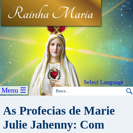
Rainha Maria
Select Language
▼
Menu ☰
As Profecias de Marie
Julie Jahenny: Com