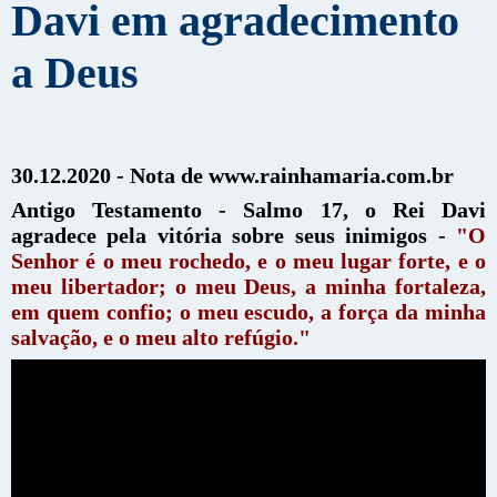
Davi em agradecimento
a Deus
30.12.2020 - Nota de www.rainhamaria.com.br
Antigo Testamento - Salmo 17, o Rei Davi
agradece pela vitória sobre seus inimigos -
"O
Senhor é o meu rochedo, e o meu lugar forte, e o
meu libertador; o meu Deus, a minha fortaleza,
em quem confio; o meu escudo, a força da minha
salvação, e o meu alto refúgio."