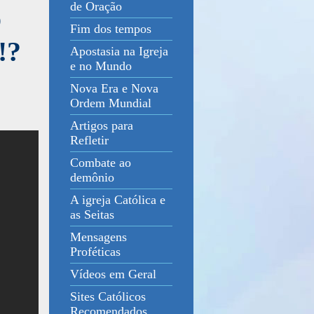
de Oração
o
Fim dos tempos
!?
Apostasia na Igreja
e no Mundo
Nova Era e Nova
Ordem Mundial
Artigos para
Refletir
Combate ao
demônio
A igreja Católica e
as Seitas
Mensagens
Proféticas
Vídeos em Geral
Sites Católicos
Recomendados