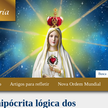
ia
o
Artigos para refletir
Nova Ordem Mundial
ipócrita lógica dos