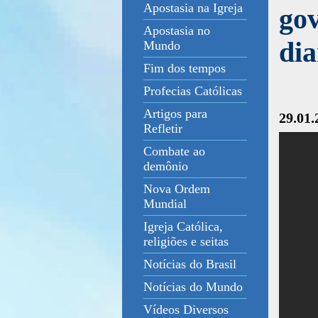
Apostasia na Igreja
gov
Apostasia no
di
Mundo
Fim dos tempos
Profecias Católicas
Artigos para
29.01.
Refletir
Combate ao
demônio
Nova Ordem
Mundial
Igreja Católica,
religiões e seitas
Notícias do Brasil
Notícias do Mundo
Vídeos Diversos