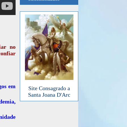
iar no
onfiar
gos em
Site Consagrado a
Santa Joana D'Arc
demia,
idade