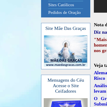
Sites Católicos
Pedidos de Oração
Nota 
Site Mãe Das Graças
Diz na
"Mais
homem
nos gr
Veja 
Alema
Risco
Mensagens do Céu
Análi
Acesse o Site
levam 
Ceifadores
O Gr
Submi