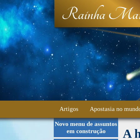
Rainha Mar
Artigos
Apostasia no mund
Novo menu de assuntos
Fale Conosco
A h
em construção