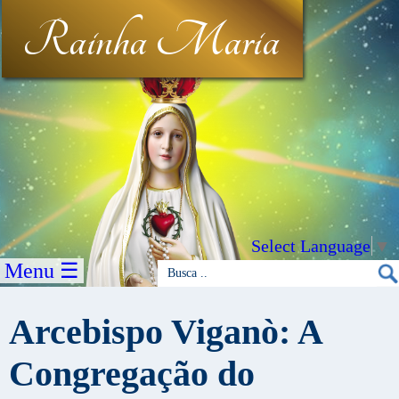
Rainha Maria
Select Language
▼
Menu ☰
Arcebispo Viganò: A
Congregação do