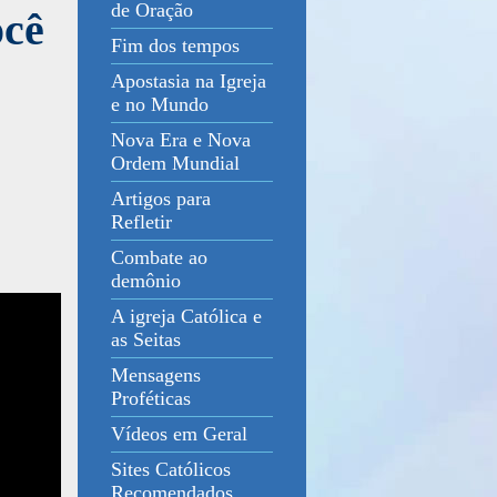
de Oração
ocê
Fim dos tempos
Apostasia na Igreja
e no Mundo
Nova Era e Nova
Ordem Mundial
Artigos para
Refletir
Combate ao
demônio
A igreja Católica e
as Seitas
Mensagens
Proféticas
Vídeos em Geral
Sites Católicos
Recomendados