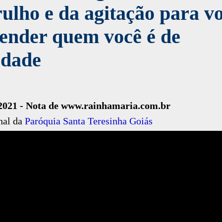
ulho e da agitação para v
ender quem você é de
rdade
2021 -
Nota de www.rainhamaria.com.br
nal da
Paróquia Santa Teresinha Goiás