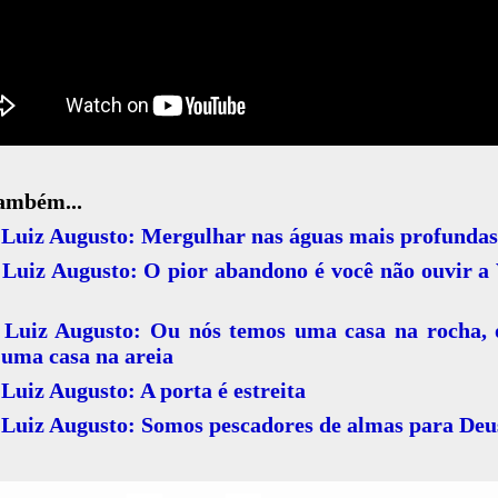
também...
 Luiz Augusto: Mergulhar nas águas mais profundas
Luiz Augusto: O pior abandono é você não ouvir a
 Luiz Augusto: Ou nós temos uma casa na rocha, 
 uma casa na areia
Luiz Augusto: A porta é estreita
 Luiz Augusto: Somos pescadores de almas para Deu