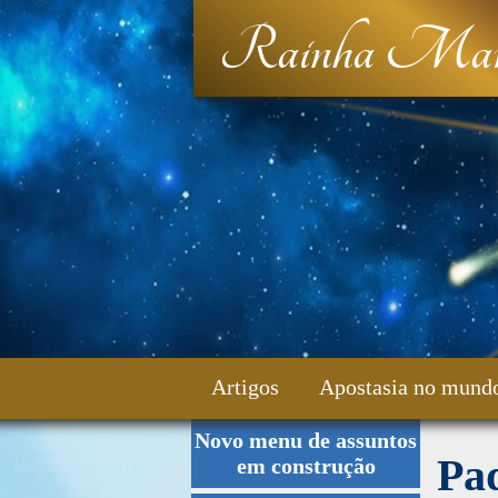
Rainha Mar
Artigos
Apostasia no mund
Novo menu de assuntos
Fale Conosco
Pad
em construção