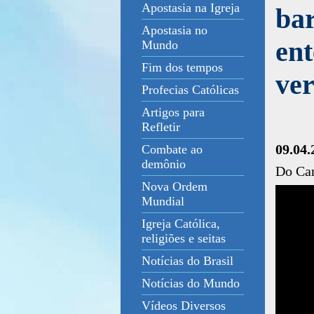
Apostasia na Igreja
bar
Apostasia no
ent
Mundo
Fim dos tempos
ve
Profecias Católicas
Artigos para
Refletir
09.04.
Combate ao
demônio
Do Ca
Nova Ordem
Mundial
Igreja Católica,
religiões e seitas
Notícias do Brasil
Notícias do Mundo
Vídeos Diversos