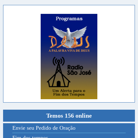
Temos 156 online
Envie seu Pedido de Oração
Fim dos tempos