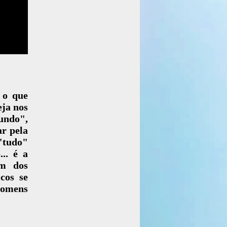
 o que
eja nos
mundo",
ar pela
"tudo"
.. é a
im dos
cos se
homens