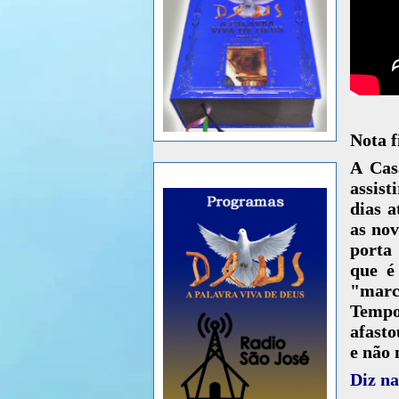
Nota 
A Cas
assist
dias a
as nov
porta
que é
"marc
Tempo
afast
e não 
Diz na