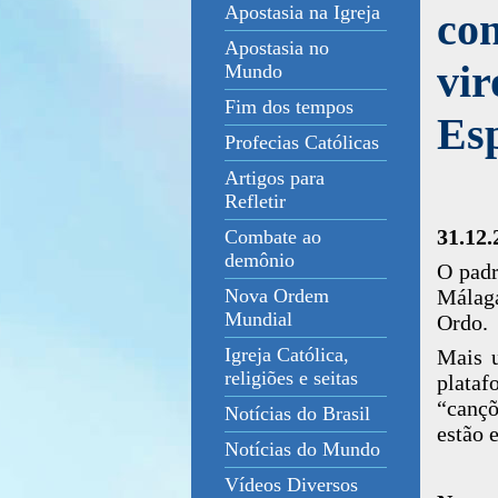
Apostasia na Igreja
con
Apostasia no
vir
Mundo
Fim dos tempos
Es
Profecias Católicas
Artigos para
Refletir
31.12.
Combate ao
demônio
O padr
Málaga
Nova Ordem
Mundial
Ordo.
Igreja Católica,
Mais 
religiões e seitas
plata
“cançõ
Notícias do Brasil
estão 
Notícias do Mundo
Vídeos Diversos