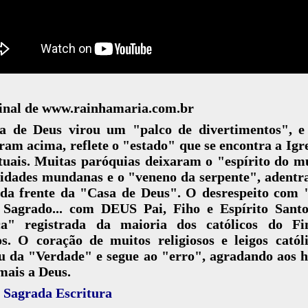
final de www.rainhamaria.com.br
a de Deus virou um "palco de divertimentos", e
iram acima, reflete o "estado" que se encontra a Igr
tuais. Muitas paróquias deixaram o "espírito do 
idades mundanas e o "veneno da serpente", adentr
 da frente da "Casa de Deus". O desrespeito com 
 Sagrado... com DEUS Pai, Fiho e Espírito Santo.
a" registrada da maioria dos católicos do F
s. O coração de muitos religiosos e leigos católi
ou da "Verdade" e segue ao "erro", agradando aos 
mais a Deus.
 Sagrada Escritura