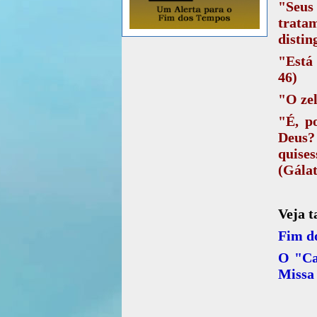
"Seus 
tratam
distin
"Está 
46)
"O zel
"É, p
Deus?
quises
(Gálat
Veja 
Fim d
O "Ca
Missa