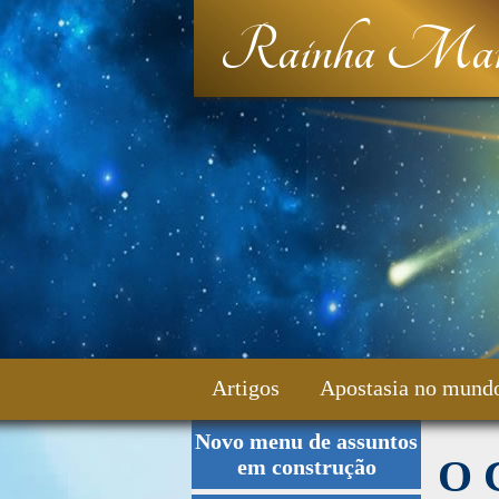
Rainha Mar
Artigos
Apostasia no mund
Novo menu de assuntos
Fale Conosco
O 
em construção