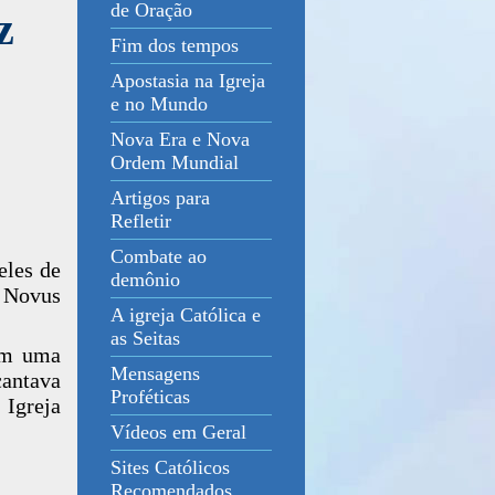
de Oração
z
Fim dos tempos
Apostasia na Igreja
e no Mundo
Nova Era e Nova
Ordem Mundial
Artigos para
Refletir
Combate ao
eles de
demônio
o Novus
A igreja Católica e
as Seitas
em uma
Mensagens
antava
Proféticas
 Igreja
Vídeos em Geral
Sites Católicos
Recomendados