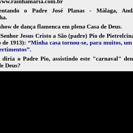
www.rainhamaria.com.br
entando o Padre José Planas - Málaga, Anda
ha.
show de dança flamenca em plena Casa de Deus.
Senhor Jesus Cristo a São (padre) Pio de Pietrelcina
o de 1913):
“Minha casa tornou-se, para muitos, um
ertimentos”.
diria o Padre Pio, assistindo este "carnaval" de
de Deus?