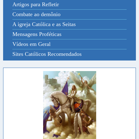
Artigos para Refletir
Combate ao demônio
A igreja Católica e as Seitas
Mensagens Proféticas
Vídeos em Geral
Sites Católicos Recomendados