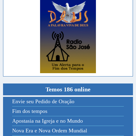
Temos 186 online
Envie seu Pedido de Oração
Fim dos tempos
Apostasia na Igreja e no Mundo
Nova Era e Nova Ordem Mundial