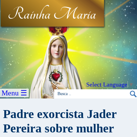
Rainha Maria
Select Language
▼
Menu ☰
Padre exorcista Jader
Pereira sobre mulher