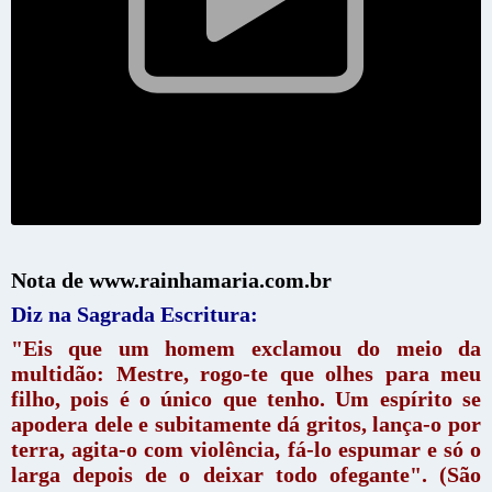
Nota de www.rainhamaria.com.br
Diz na Sagrada Escritura:
"Eis que um homem exclamou do meio da
multidão: Mestre, rogo-te que olhes para meu
filho, pois é o único que tenho. Um espírito se
apodera dele e subitamente dá gritos, lança-o por
terra, agita-o com violência, fá-lo espumar e só o
larga depois de o deixar todo ofegante". (São