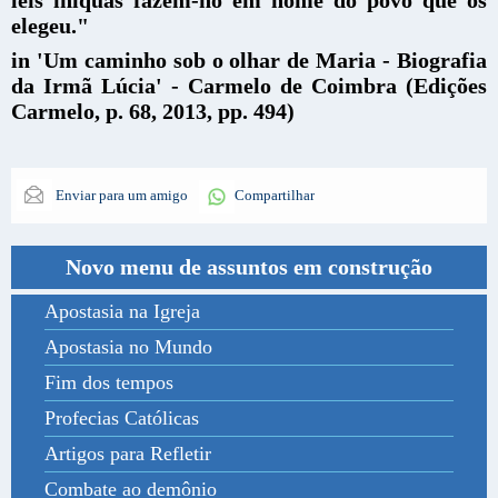
leis iníquas fazem-no em nome do povo que os
elegeu."
in 'Um caminho sob o olhar de Maria - Biografia
da Irmã Lúcia' - Carmelo de Coimbra (Edições
Carmelo, p. 68, 2013, pp. 494)
Enviar para um amigo
Compartilhar
Novo menu de assuntos em construção
Apostasia na Igreja
Apostasia no Mundo
Fim dos tempos
Profecias Católicas
Artigos para Refletir
Combate ao demônio