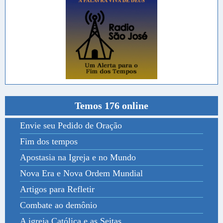
Temos 176 online
Envie seu Pedido de Oração
Fim dos tempos
Apostasia na Igreja e no Mundo
Nova Era e Nova Ordem Mundial
Artigos para Refletir
Combate ao demônio
A igreja Católica e as Seitas