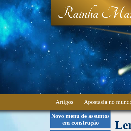
Rainha Mar
Artigos
Apostasia no mund
Novo menu de assuntos
Fale Conosco
Le
em construção