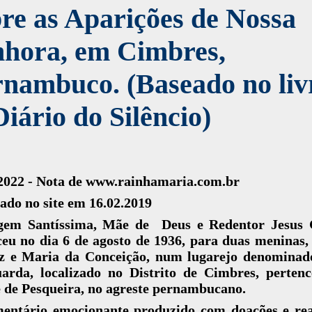
re as Aparições de Nossa
nhora, em Cimbres,
nambuco. (Baseado no liv
iário do Silêncio)
.2022 - Nota de www.rainhamaria.com.br
ado no site em 16.02.2019
gem Santíssima, Mãe de Deus e Redentor Jesus C
eu no dia 6 de agosto de 1936, para duas meninas
z e Maria da Conceição, num lugarejo denominado
arda, localizado no Distrito de Cimbres, pertenc
 de Pesqueira, no agreste pernambucano.
entário emocionante produzido com doações e rea