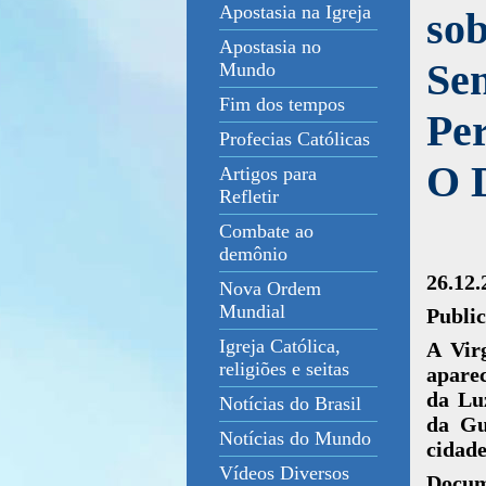
Apostasia na Igreja
sob
Apostasia no
Se
Mundo
Fim dos tempos
Per
Profecias Católicas
O D
Artigos para
Refletir
Combate ao
demônio
26.12
Nova Ordem
Mundial
Public
Igreja Católica,
A Vir
religiões e seitas
aparec
da Lu
Notícias do Brasil
da Gu
Notícias do Mundo
cidade
Vídeos Diversos
Docum