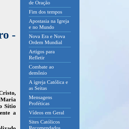
de Oração
Fim dos tempos
Apostasia na Igreja
e no Mundo
ro -
Nova Era e Nova
Ordem Mundial
Artigos para
Refletir
Combate ao
demônio
A igreja Católica e
as Seitas
risto,
Mensagens
, Maria
Proféticas
 Sítio
ente a
Vídeos em Geral
Sites Católicos
lizado
Recomendados