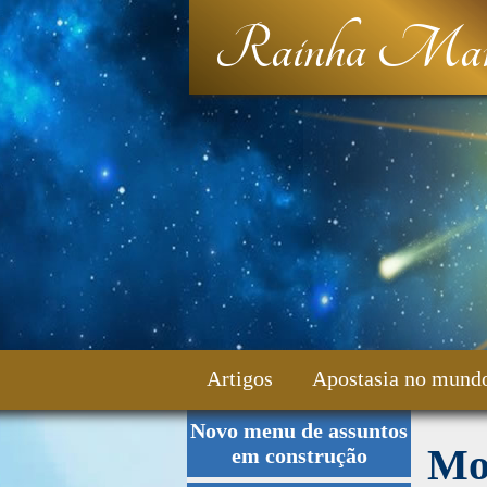
Rainha Mar
Artigos
Apostasia no mund
Novo menu de assuntos
Fale Conosco
Mor
em construção