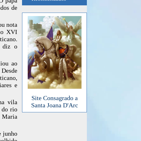
 O papa
idos de
ou nota
to XVI
ticano.
 diz o
ciou ao
. Desde
ticano,
iares e
Site Consagrado a
a vila
Santa Joana D'Arc
 do rio
e Maria
e junho
colhido