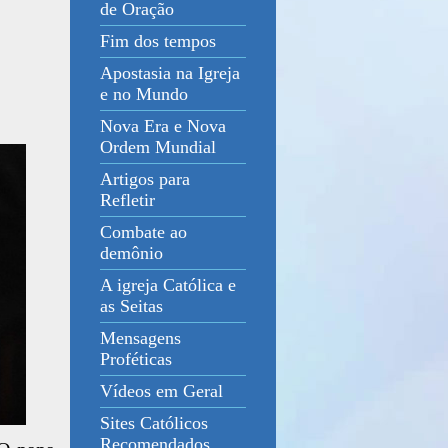
de Oração
Fim dos tempos
Apostasia na Igreja
e no Mundo
Nova Era e Nova
Ordem Mundial
Artigos para
Refletir
Combate ao
demônio
A igreja Católica e
as Seitas
Mensagens
Proféticas
Vídeos em Geral
Sites Católicos
Recomendados