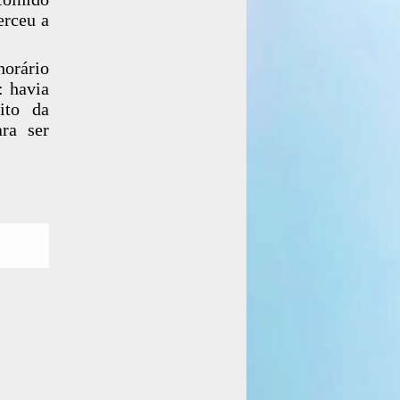
erceu a
horário
: havia
ito da
ra ser