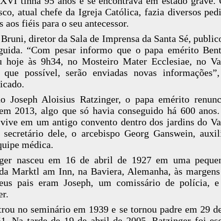
XVI tinha 95 anos e se encontrava em estado grave.
sco, atual chefe da Igreja Católica, fazia diversos ped
s aos fiéis para o seu antecessor.
Bruni, diretor da Sala de Imprensa da Santa Sé, public
guida. “Com pesar informo que o papa emérito Ben
u hoje às 9h34, no Mosteiro Mater Ecclesiae, no Va
 que possível, serão enviadas novas informações”,
icado.
o Joseph Aloisius Ratzinger, o papa emérito renun
em 2013, algo que só havia conseguido há 600 anos
 vive em um antigo convento dentro dos jardins do Va
secretário dele, o arcebispo Georg Ganswein, auxil
uipe médica.
nger nasceu em 16 de abril de 1927 em uma pequen
a Marktl am Inn, na Baviera, Alemanha, às margens
eus pais eram Joseph, um comissário de polícia, 
er.
trou no seminário em 1939 e se tornou padre em 29 d
1. Na tarde de 19 de abril de 2005, Ratzinger foi es