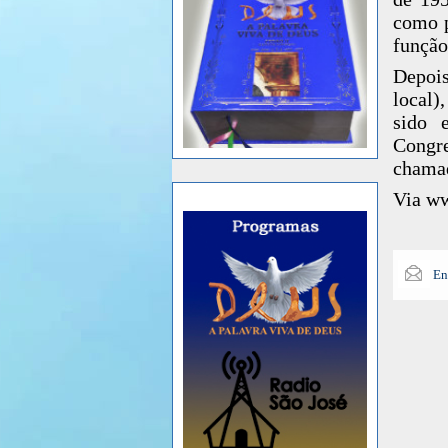
como p
função
Depois
local)
sido 
Congr
chama
Via w
En