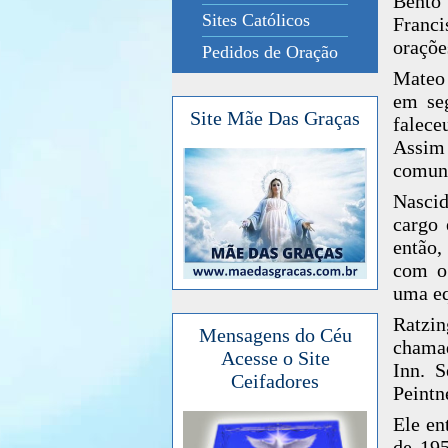
Bento 
Sites Católicos
Franci
oraçõe
Pedidos de Oração
Mateo 
em se
Site Mãe Das Graças
falece
Assim
comun
Nascid
cargo 
então,
com o 
uma eq
Ratzi
Mensagens do Céu
chamad
Acesse o Site
Inn. S
Ceifadores
Peintn
Ele en
de 195