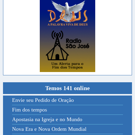
Temos 141 online
Envie seu Pedido de Oração
Fim dos tempos
Apostasia na Igreja e no Mundo
Nova Era e Nova Ordem Mundial