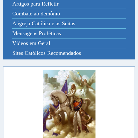
Artigos para Refletir
Combate ao demônio
A igreja Católica e as Seitas
Mensagens Proféticas
Vídeos em Geral
Sites Católicos Recomendados