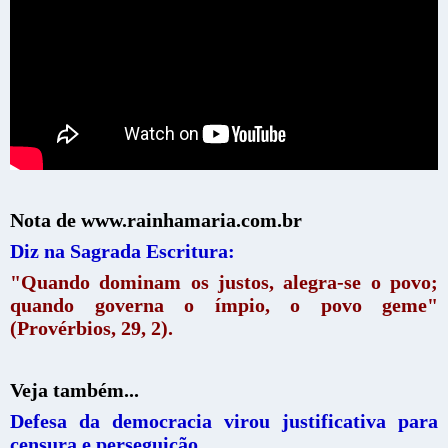
Nota de www.rainhamaria.com.br
Diz na Sagrada Escritura:
"Quando dominam os justos, alegra-se o povo;
quando governa o ímpio, o povo geme"
(Provérbios, 29, 2).
Veja também...
Defesa da democracia virou justificativa para
censura e perseguição