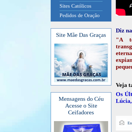
Sites Católicos
Pedidos de Oração
Diz na
Site Mãe Das Graças
"A t
transg
eterna
expia
pequen
Veja 
Os Úl
Mensagens do Céu
Lúcia,
Acesse o Site
Ceifadores
En