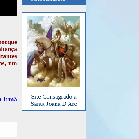
orque
aliança
itantes
os, um
Site Consagrado a
a Irmã
Santa Joana D'Arc