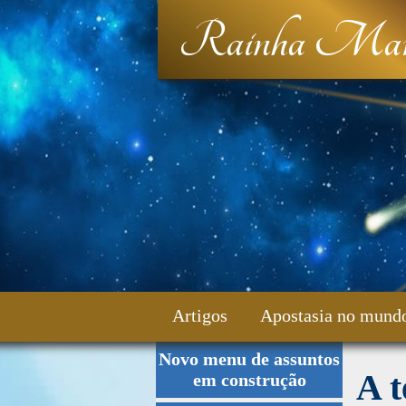
Rainha Mar
Artigos
Apostasia no mund
Novo menu de assuntos
Fale Conosco
A t
em construção