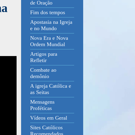
de Oração
na
Fim dos tempos
Apostasia na Igreja
e no Mundo
Nova Era e Nova
Ordem Mundial
Artigos para
Refletir
Combate ao
demônio
A igreja Católica e
as Seitas
Mensagens
Proféticas
Vídeos em Geral
Sites Católicos
Recomendados