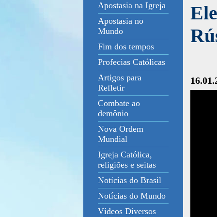
Apostasia na Igreja
Ele
Apostasia no
Rú
Mundo
Fim dos tempos
Profecias Católicas
Artigos para
16.01.
Refletir
Combate ao
demônio
Nova Ordem
Mundial
Igreja Católica,
religiões e seitas
Notícias do Brasil
Notícias do Mundo
Vídeos Diversos