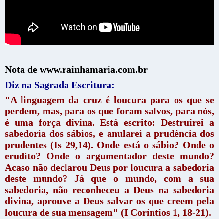
Nota de www.rainhamaria.com.br
Diz na Sagrada Escritura:
"A linguagem da cruz é loucura para os que se
perdem, mas, para os que foram salvos, para nós,
é uma força divina. Está escrito: Destrui­rei a
sabedoria dos sábios, e anularei a prudência dos
prudentes (Is 29,14). Onde está o sábio? Onde o
erudito? Onde o argumentador deste mundo?
Acaso não declarou Deus por loucura a sabedoria
deste mundo? Já que o mundo, com a sua
sabedoria, não reconheceu a Deus na sabedoria
divina, aprouve a Deus salvar os que creem pela
loucura de sua mensagem" (I Coríntios 1, 18-21).