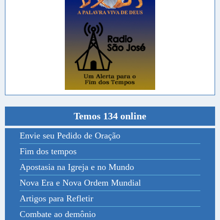
Temos 134 online
Envie seu Pedido de Oração
Fim dos tempos
Apostasia na Igreja e no Mundo
Nova Era e Nova Ordem Mundial
Artigos para Refletir
Combate ao demônio