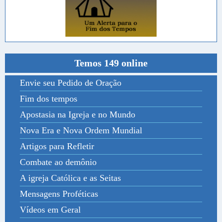
Temos 149 online
Envie seu Pedido de Oração
Fim dos tempos
Apostasia na Igreja e no Mundo
Nova Era e Nova Ordem Mundial
Artigos para Refletir
Combate ao demônio
A igreja Católica e as Seitas
Mensagens Proféticas
Vídeos em Geral