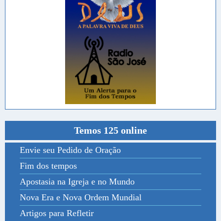
Temos 125 online
Envie seu Pedido de Oração
Fim dos tempos
Apostasia na Igreja e no Mundo
Nova Era e Nova Ordem Mundial
Artigos para Refletir