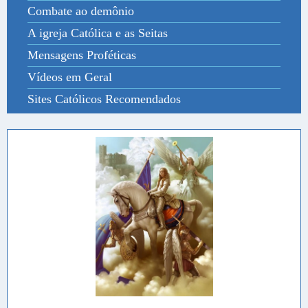
Combate ao demônio
A igreja Católica e as Seitas
Mensagens Proféticas
Vídeos em Geral
Sites Católicos Recomendados