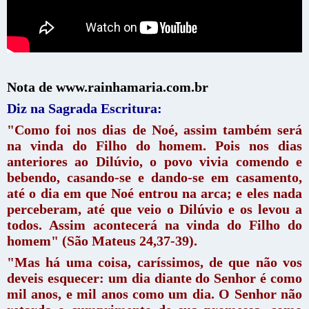
Nota de www.rainhamaria.com.br
Diz na Sagrada Escritura:
"Como foi nos dias de Noé, assim também será
na vinda do Filho do homem. Pois nos dias
anteriores ao Dilúvio, o povo vivia comendo e
bebendo, casando-se e dando-se em casamento,
até o dia em que Noé entrou na arca; e eles nada
perceberam, até que veio o Dilúvio e os levou a
todos. Assim acontecerá na vinda do Filho do
homem" (São Mateus 24,37-39).
"Mas há uma coisa, caríssimos, de que não vos
deveis esquecer: um dia diante do Senhor é como
mil anos, e mil anos como um dia. O Senhor não