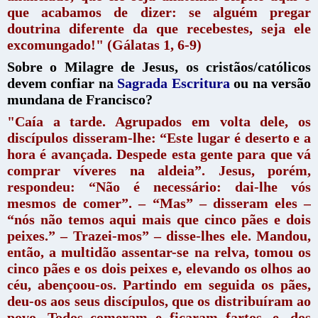
que acabamos de dizer: se alguém pregar
doutrina diferente da que recebestes, seja ele
excomungado!" (Gálatas 1, 6-9)
Sobre o Milagre de Jesus, os cristãos/católicos
devem confiar na
Sagrada Escritura
ou na versão
mundana de Francisco?
"Caía a tarde. Agrupados em volta dele, os
discípulos disseram-lhe: “Este lugar é deserto e a
hora é avançada. Despede esta gente para que vá
comprar víveres na aldeia”. Jesus, porém,
respondeu: “Não é necessário: dai-lhe vós
mesmos de comer”. – “Mas” – disseram eles –
“nós não temos aqui mais que cinco pães e dois
peixes.” – Trazei-mos” – disse-lhes ele. Mandou,
então, a multidão assentar-se na relva, tomou os
cinco pães e os dois peixes e, elevando os olhos ao
céu, abençoou-os. Partindo em seguida os pães,
deu-os aos seus discípulos, que os distribuíram ao
povo. Todos comeram e ficaram fartos, e, dos