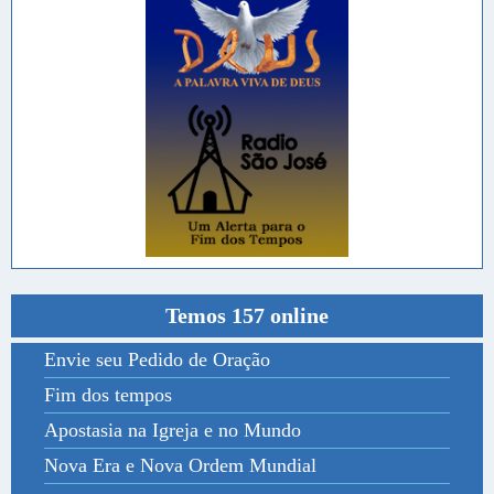
Temos 157 online
Envie seu Pedido de Oração
Fim dos tempos
Apostasia na Igreja e no Mundo
Nova Era e Nova Ordem Mundial