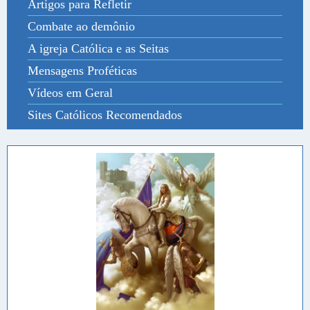
Artigos para Refletir
Combate ao demônio
A igreja Católica e as Seitas
Mensagens Proféticas
Vídeos em Geral
Sites Católicos Recomendados