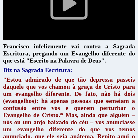
Francisco infelizmente vai contra a Sagrada
Escritura, pregando um Evangelho diferente do
que está "Escrito na Palavra de Deus".
Diz na Sagrada Escritura:
"Estou admirado de que tão depressa passeis
daquele que vos chamou à graça de Cristo para
um evangelho diferente. De fato, não há dois
(evangelhos): há apenas pessoas que semeiam a
confusão entre vós e querem perturbar o
Evangelho de Cristo.* Mas, ainda que alguém –
nós ou um anjo baixado do céu – vos anunciasse
um evangelho diferente do que vos temos
anunciado, que ele seja anátema. Repito aqui o