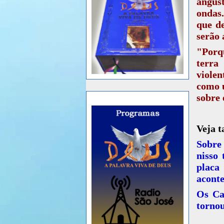
angús
ondas.
que de
serão 
"Porq
terr
violen
como 
sobre 
Veja 
Sobre 
nisso 
placa
acont
Os Ca
tornou