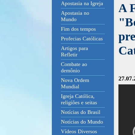
Apostasia na Igreja
A 
Apostasia no
"Bo
Mundo
Fim dos tempos
pr
Profecias Católicas
Cat
Artigos para
Refletir
Combate ao
demônio
27.07.
Nova Ordem
Mundial
Igreja Católica,
religiões e seitas
Notícias do Brasil
Notícias do Mundo
Vídeos Diversos