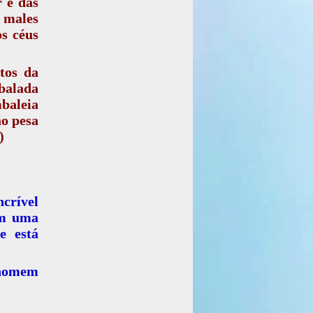
 e das
s males
os céus
tos da
alada
mbaleia
o pesa
)
ncrível
 em uma
e está
 homem