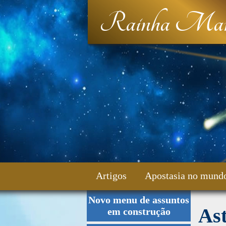
Rainha Mar
Artigos
Apostasia no mund
Novo menu de assuntos
Fale Conosco
Ast
em construção