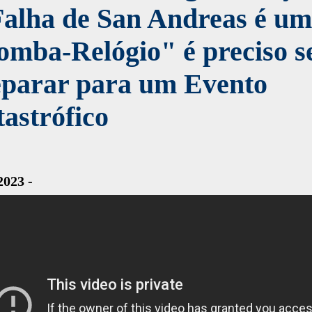
Falha de San Andreas é u
mba-Relógio" é preciso s
eparar para um Evento
astrófico
2023 -