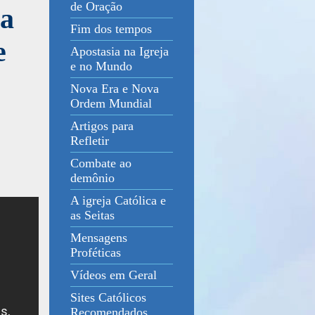
de Oração
ma
Fim dos tempos
e
Apostasia na Igreja
e no Mundo
Nova Era e Nova
Ordem Mundial
Artigos para
Refletir
Combate ao
demônio
A igreja Católica e
as Seitas
Mensagens
Proféticas
Vídeos em Geral
Sites Católicos
Recomendados