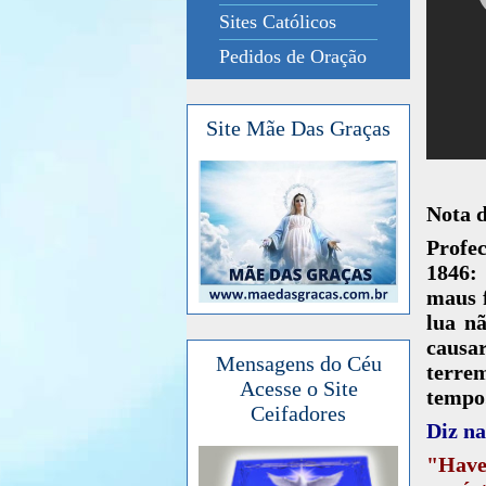
Sites Católicos
Pedidos de Oração
Site Mãe Das Graças
Nota 
Profec
1846: 
maus f
lua n
causar
Mensagens do Céu
terre
Acesse o Site
tempo.
Ceifadores
Diz na
"Haver