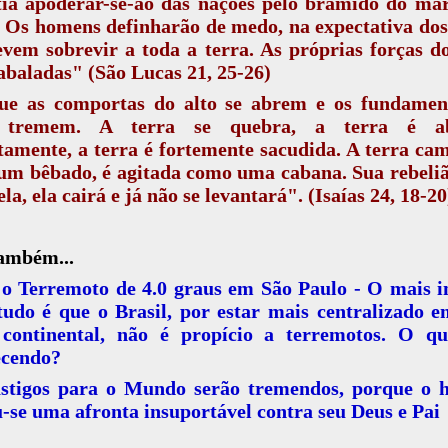
tia apoderar-se-ão das nações pelo bramido do mar
 Os homens definharão de medo, na expectativa do
vem sobrevir a toda a terra. As próprias forças d
abaladas" (São Lucas 21, 25-26)
ue as comportas do alto se abrem e os fundamen
a tremem. A terra se quebra, a terra é ab
tamente, a terra é fortemente sacudida. A terra ca
um bêbado, é agitada como uma cabana. Sua rebeliã
ela, ela cairá e já não se levantará". (Isaías 24, 18-20
também...
o Terremoto de 4.0 graus em São Paulo - O mais i
tudo é que o Brasil, por estar mais centralizado
 continental, não é propício a terremotos. O qu
ecendo?
stigos para o Mundo serão tremendos, porque o
-se uma afronta insuportável contra seu Deus e Pai