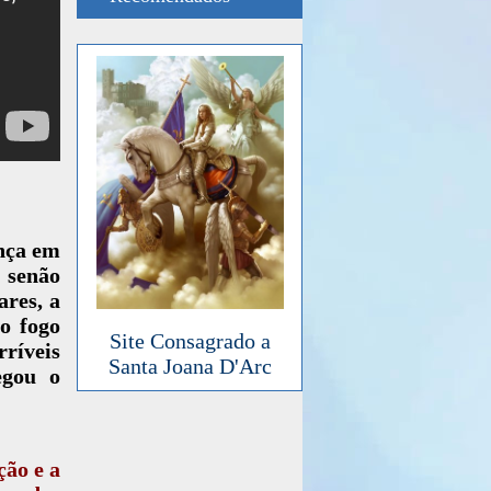
ança em
á senão
ares, a
o fogo
Site Consagrado a
rríveis
Santa Joana D'Arc
egou o
ção e a