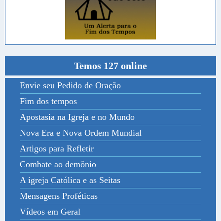
Temos 127 online
Envie seu Pedido de Oração
Fim dos tempos
Apostasia na Igreja e no Mundo
Nova Era e Nova Ordem Mundial
Artigos para Refletir
Combate ao demônio
A igreja Católica e as Seitas
Mensagens Proféticas
Vídeos em Geral