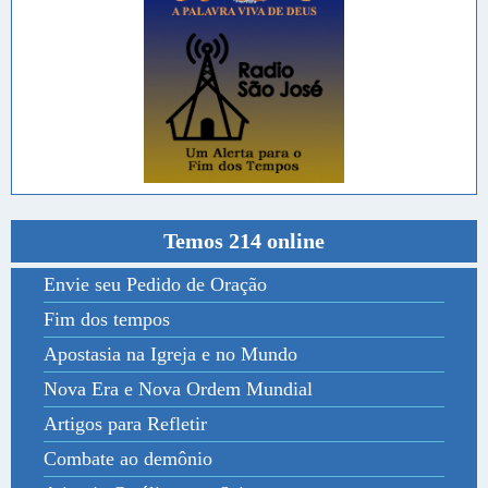
Temos 214 online
Envie seu Pedido de Oração
Fim dos tempos
Apostasia na Igreja e no Mundo
Nova Era e Nova Ordem Mundial
Artigos para Refletir
Combate ao demônio