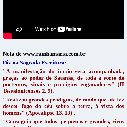
Nota de www.rainhamaria.com.br
Diz na Sagrada Escritura:
"A manifestação do ímpio será acompanhada,
graças ao poder de Satanás, de toda a sorte de
portentos, sinais e prodígios enganadores" (II
Tessalonicenses 2, 9).
"Realizou grandes prodígios, de modo que até fez
descer fogo do céu sobre a terra, à vista dos
homens" (Apocalipse 13, 13).
.
"Conseguiu que todos, pequenos e grandes, ricos