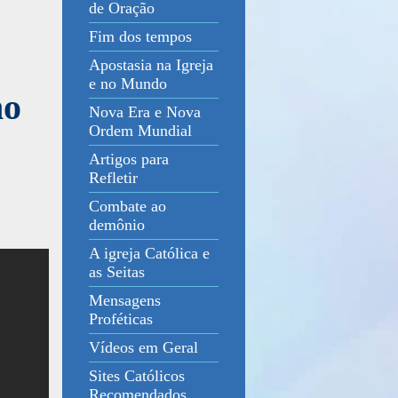
de Oração
Fim dos tempos
Apostasia na Igreja
e no Mundo
mo
Nova Era e Nova
Ordem Mundial
Artigos para
Refletir
Combate ao
demônio
A igreja Católica e
as Seitas
Mensagens
Proféticas
Vídeos em Geral
Sites Católicos
Recomendados