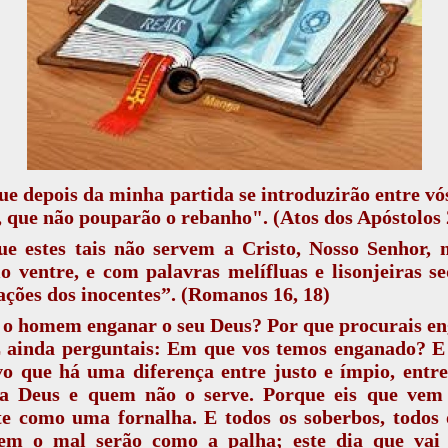
ue depois da minha partida se introduzirão entre vó
, que não pouparão o rebanho". (Atos dos Apóstolos 
ue estes tais não servem a Cristo, Nosso Senhor, 
o ventre, e com palavras melífluas e lisonjeiras 
ações dos inocentes”.
(Romanos 16, 18)
 o homem enganar o seu Deus? Por que procurais en
 ainda perguntais: Em que vos temos enganado? E 
vo que há uma diferença entre justo e ímpio, entr
 a Deus e quem não o serve. Porque eis que vem 
te como uma fornalha. E todos os soberbos, todos 
em o mal serão como a palha; este dia que vai 