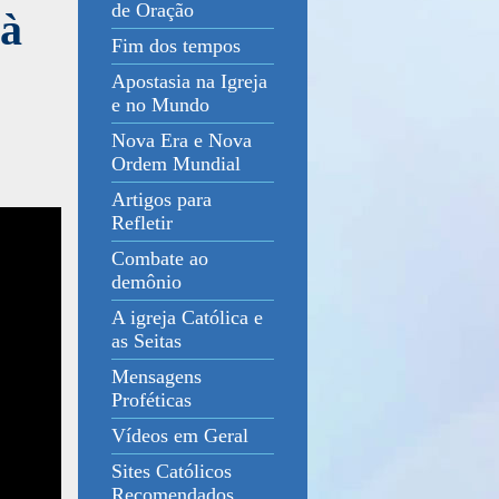
de Oração
 à
Fim dos tempos
Apostasia na Igreja
e no Mundo
Nova Era e Nova
Ordem Mundial
Artigos para
Refletir
Combate ao
demônio
A igreja Católica e
as Seitas
Mensagens
Proféticas
Vídeos em Geral
Sites Católicos
Recomendados