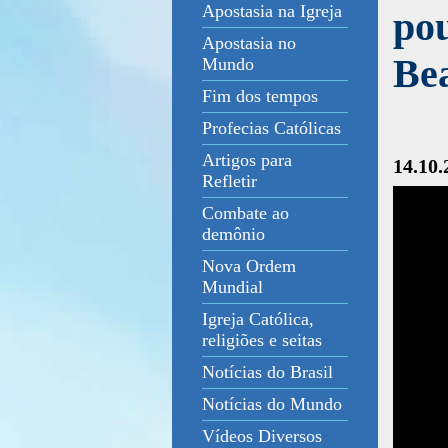
Apostasia na Igreja
pou
Apostasia no
Be
Mundo
Fim dos tempos
Profecias Católicas
Artigos para
14.10.
Refletir
Combate ao
demônio
Nova Ordem
Mundial
Igreja Católica,
religiões e seitas
Notícias do Brasil
Notícias do Mundo
Vídeos Diversos