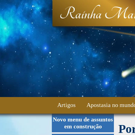
Rainha Mar
Artigos
Apostasia no mund
Novo menu de assuntos
Fale Conosco
Por
em construção