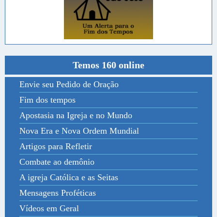
Temos 160 online
Envie seu Pedido de Oração
Fim dos tempos
Apostasia na Igreja e no Mundo
Nova Era e Nova Ordem Mundial
Artigos para Refletir
Combate ao demônio
A igreja Católica e as Seitas
Mensagens Proféticas
Vídeos em Geral