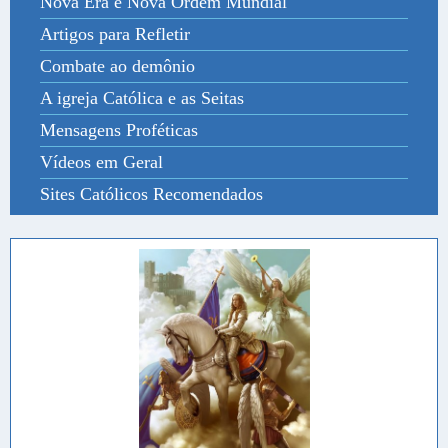
Nova Era e Nova Ordem Mundial
Artigos para Refletir
Combate ao demônio
A igreja Católica e as Seitas
Mensagens Proféticas
Vídeos em Geral
Sites Católicos Recomendados