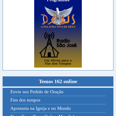
Temos 162 online
Envie seu Pedido de Oração
Fim dos tempos
Apostasia na Igreja e no Mundo