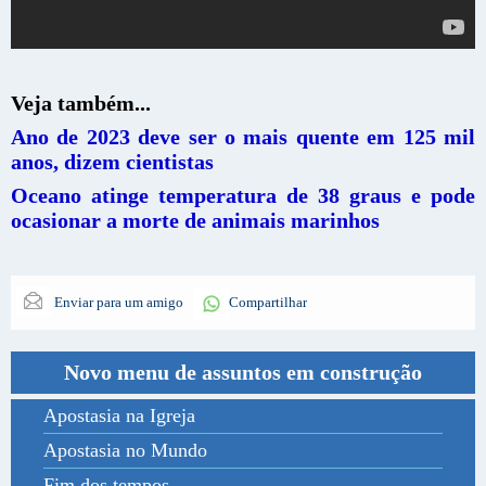
Veja também...
Ano de 2023 deve ser o mais quente em 125 mil
anos, dizem cientistas
Oceano atinge temperatura de 38 graus e pode
ocasionar a morte de animais marinhos
Enviar para um amigo
Compartilhar
Novo menu de assuntos em construção
Apostasia na Igreja
Apostasia no Mundo
Fim dos tempos