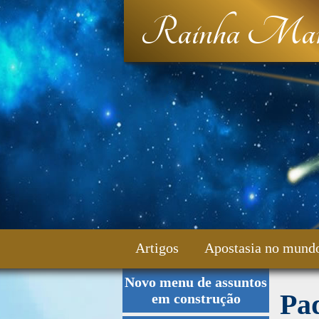
Rainha Mar
Artigos
Apostasia no mund
Novo menu de assuntos
Fale Conosco
Pa
em construção