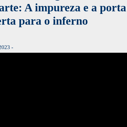
rte: A impureza e a porta
rta para o inferno
2023 -