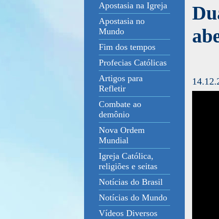
Apostasia na Igreja
Dua
Apostasia no
abe
Mundo
Fim dos tempos
Profecias Católicas
Artigos para
14.12.
Refletir
Combate ao
demônio
Nova Ordem
Mundial
Igreja Católica,
religiões e seitas
Notícias do Brasil
Notícias do Mundo
Vídeos Diversos