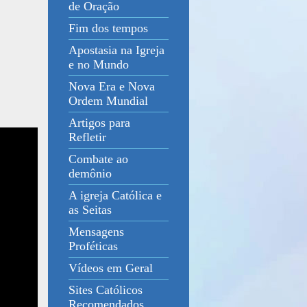
de Oração
Fim dos tempos
Apostasia na Igreja
e no Mundo
Nova Era e Nova
Ordem Mundial
Artigos para
Refletir
Combate ao
demônio
A igreja Católica e
as Seitas
Mensagens
Proféticas
Vídeos em Geral
Sites Católicos
Recomendados