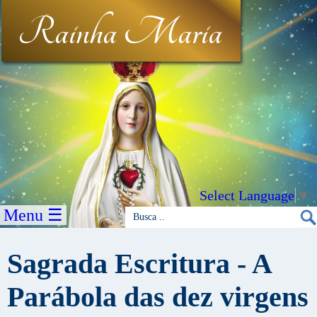
Rainha Maria
Select Language
▼
Menu ☰
Sagrada Escritura - A
Parábola das dez virgens