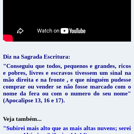
Diz na Sagrada Escritura:
"Conseguiu que todos, pequenos e grandes, ricos
e pobres, livres e escravos tivessem um sinal na
mão direita e na fronte , e que ninguém pudesse
comprar ou vender se não fosse marcado com o
nome da fera ou com o numero do seu nome"
(Apocalipse 13, 16 e 17).
Veja também...
"Subirei mais alto que as mais altas nuvens; serei