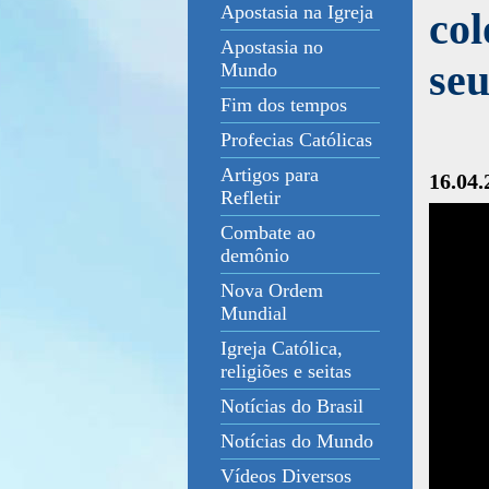
Apostasia na Igreja
col
Apostasia no
seu
Mundo
Fim dos tempos
Profecias Católicas
Artigos para
16.04.
Refletir
Combate ao
demônio
Nova Ordem
Mundial
Igreja Católica,
religiões e seitas
Notícias do Brasil
Notícias do Mundo
Vídeos Diversos