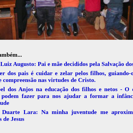
também...
Luiz Augusto: Pai e mãe decididos pela Salvação dos
r dos pais é cuidar e zelar pelos filhos, guiando
 compreensão nas virtudes de Cristo.
el dos Anjos na educação dos filhos e netos - O 
 podem fazer para nos ajudar a formar a infânc
tude
 Duarte Lara: Na minha juventude me aproxim
 de Jesus