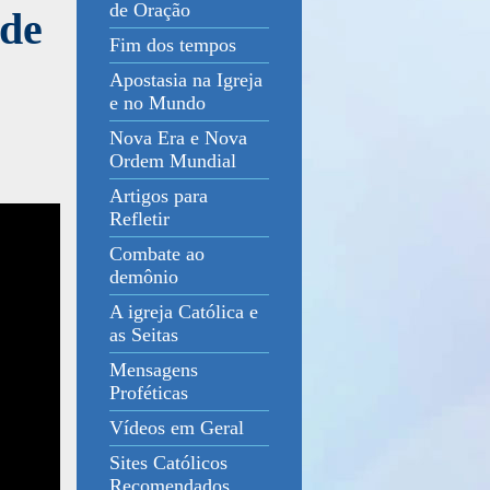
de Oração
 de
Fim dos tempos
Apostasia na Igreja
e no Mundo
Nova Era e Nova
Ordem Mundial
Artigos para
Refletir
Combate ao
demônio
A igreja Católica e
as Seitas
Mensagens
Proféticas
Vídeos em Geral
Sites Católicos
Recomendados