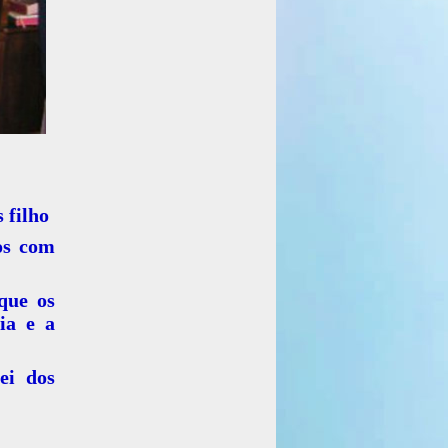
 filho
-os com
que os
ia e a
ei dos