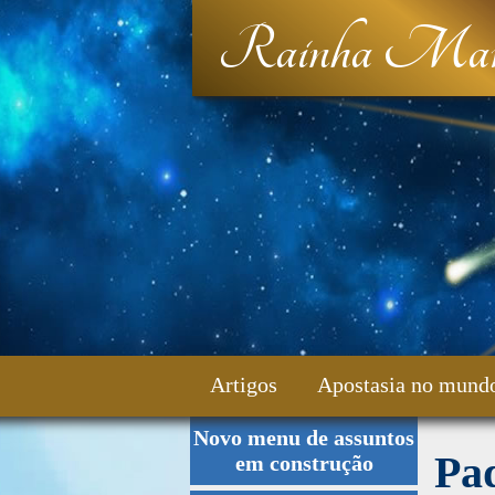
Rainha Mar
Artigos
Apostasia no mund
Novo menu de assuntos
Fale Conosco
Pad
em construção