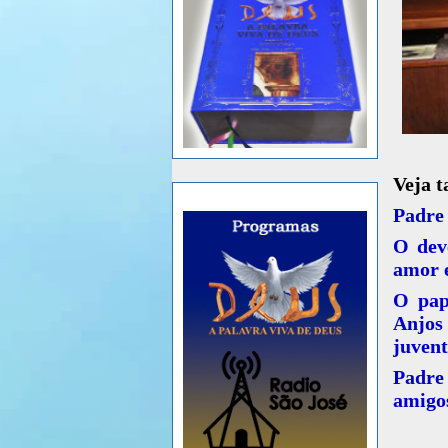
Veja 
Padre 
O deve
amor e
O pap
Anjos
juven
Padre
amigos