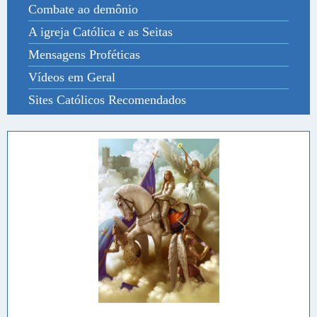
Combate ao demônio
A igreja Católica e as Seitas
Mensagens Proféticas
Vídeos em Geral
Sites Católicos Recomendados