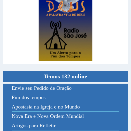
Temos 132 online
Envie seu Pedido de Oração
Fim dos tempos
Apostasia na Igreja e no Mundo
Nova Era e Nova Ordem Mundial
Artigos para Refletir