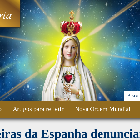
ia
o
Artigos para refletir
Nova Ordem Mundial
eiras da Espanha denunci