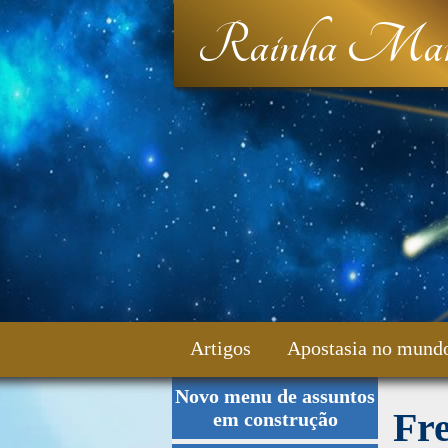
Rainha Mar
Artigos
Apostasia no mund
Novo menu de assuntos
Fale Conosco
Fr
em construção