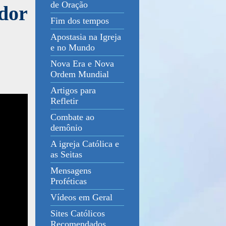
de Oração
dor
Fim dos tempos
Apostasia na Igreja
e no Mundo
Nova Era e Nova
Ordem Mundial
Artigos para
Refletir
Combate ao
demônio
A igreja Católica e
as Seitas
Mensagens
Proféticas
Vídeos em Geral
Sites Católicos
Recomendados