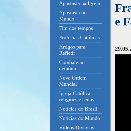
Apostasia na Igreja
Fr
Apostasia no
e F
Mundo
Fim dos tempos
Profecias Católicas
Artigos para
29.05.
Refletir
Combate ao
demônio
Nova Ordem
Mundial
Igreja Católica,
religiões e seitas
Notícias do Brasil
Notícias do Mundo
Vídeos Diversos