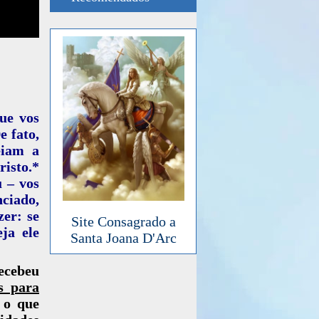
ue vos
e fato,
eiam a
risto.*
 – vos
nciado,
zer: se
Site Consagrado a
ja ele
Santa Joana D'Arc
ecebeu
s para
 o que