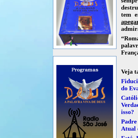
sempr
destru
tem e
apega
admirá
“Roma 
palav
França
Veja 
Fiduc
do Eva
Catól
Verdad
isso?
Padre
Atual 
Está 