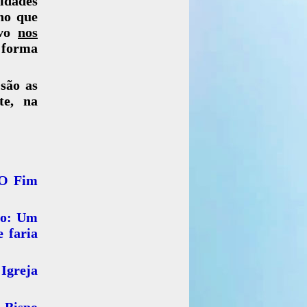
idades
 no que
ivo
nos
 forma
 são as
te, na
 O Fim
ho: Um
e faria
Igreja
 Bispo