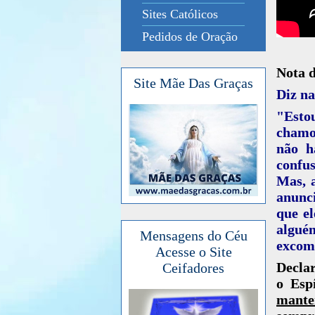
Sites Católicos
Pedidos de Oração
Nota 
Site Mãe Das Graças
Diz na
"Esto
chamou
não h
confus
Mas, 
anunci
que el
algué
Mensagens do Céu
excomu
Acesse o Site
Decla
Ceifadores
o Espí
mante