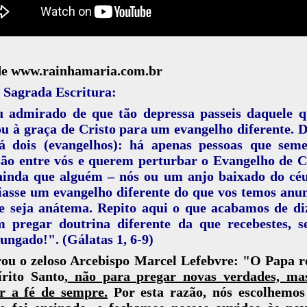
de www.rainhamaria.com.br
 Sagrada Escritura:
u admirado de que tão depressa passeis daquele q
 à graça de Cristo para um evangelho diferente. D
á dois (evangelhos): há apenas pessoas que sem
ão entre vós e querem perturbar o Evangelho de C
ainda que alguém – nós ou um anjo baixado do céu
asse um evangelho diferente do que vos temos anu
e seja anátema. Repito aqui o que acabamos de di
m pregar doutrina diferente da que recebestes, se
ngado!". (Gálatas 1, 6-9)
rou o zeloso Arcebispo Marcel Lefebvre: "O Papa r
rito Santo,
não para pregar novas verdades, ma
r a fé de sempre.
Por esta razão, nós escolhemos