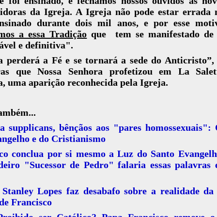
e foi ensinado, e fechamos nossos ouvidos às nov
idoras da Igreja. A Igreja não pode estar errada
nsinado durante dois mil anos, e por esse mot
mos a essa Tradição
que tem se manifestado de
vel e definitiva".
perderá a Fé e se tornará a sede do Anticristo”,
ras que Nossa Senhora profetizou em La Salet
, uma aparição reconhecida pela Igreja.
também...
ia supplicans, bênçãos aos "pares homossexuais":
ngelho e do Cristianismo
ico conclua por si mesmo a Luz do Santo Evangel
eiro "Sucessor de Pedro" falaria essas palavras 
 Stanley Lopes faz desabafo sobre a realidade da 
de Francisco
Proibido ser Católico? Papa Francisco remove o