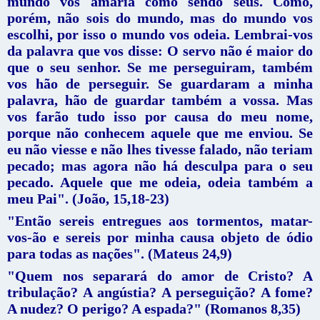
mundo vos amaria como sendo seus. Como,
porém, não sois do mundo, mas do mundo vos
escolhi, por isso o mundo vos odeia. Lembrai-vos
da palavra que vos disse: O servo não é maior do
que o seu senhor. Se me perseguiram, também
vos hão de perseguir. Se guardaram a minha
palavra, hão de guardar também a vossa. Mas
vos farão tudo isso por causa do meu nome,
porque não conhecem aquele que me enviou. Se
eu não viesse e não lhes tivesse falado, não teriam
pecado; mas agora não há desculpa para o seu
pecado. Aquele que me odeia, odeia também a
meu Pai". (João, 15,18-23)
"Então sereis entregues aos tormentos, matar-
vos-ão e sereis por minha causa objeto de ódio
para todas as nações". (Mateus 24,9)
"Quem nos separará do amor de Cristo? A
tribulação? A angústia? A perseguição? A fome?
A nudez? O perigo? A espada?" (Romanos 8,35)