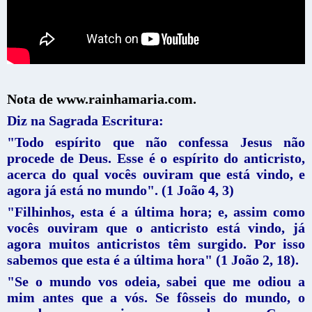
Nota de www.rainhamaria.com.
Diz na Sagrada Escritura:
"Todo espírito que não confessa Jesus não
procede de Deus. Esse é o espírito do anticristo,
acerca do qual vocês ouviram que está vindo, e
agora já está no mundo". (1 João 4, 3)
"Filhinhos, esta é a última hora; e, assim como
vocês ouviram que o anticristo está vindo, já
agora muitos anticristos têm surgido. Por isso
sabemos que esta é a última hora" (1 João 2, 18).
"Se o mundo vos odeia, sabei que me odiou a
mim antes que a vós. Se fôsseis do mundo, o