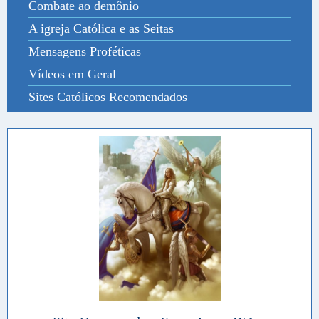
Combate ao demônio
A igreja Católica e as Seitas
Mensagens Proféticas
Vídeos em Geral
Sites Católicos Recomendados