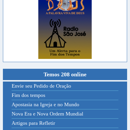
Temos 208 online
Envie seu Pedido de Oração
Fim dos tempos
Apostasia na Igreja e no Mundo
Nova Era e Nova Ordem Mundial
Artigos para Refletir