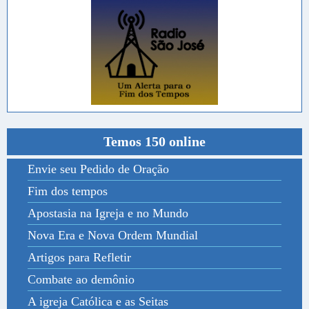
Temos 150 online
Envie seu Pedido de Oração
Fim dos tempos
Apostasia na Igreja e no Mundo
Nova Era e Nova Ordem Mundial
Artigos para Refletir
Combate ao demônio
A igreja Católica e as Seitas